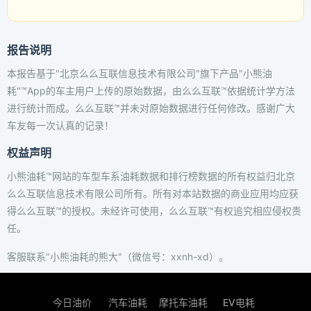
报告说明
本报告基于"北京么么互联信息技术有限公司"旗下产品"小熊油
耗"™App的车主用户上传的原始数据，由么么互联™依据统计学方法
进行统计而成。么么互联™并未对原始数据进行任何修改。感谢广大
车友每一次认真的记录！
权益声明
小熊油耗™网站的车型车系油耗数据和排行榜数据的所有权益归北京
么么互联信息技术有限公司所有。所有对本站数据的商业应用均应获
得么么互联™的授权。未经许可使用，么么互联™有权追究相应侵权责
任。
客服联系"小熊油耗的熊大"（微信号：xxnh-xd）。
今日油价
汽车油耗
摩托车油耗
EV电耗