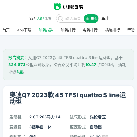
车主
7.97
92#
查油耗
元/升
首页
App下载
油耗报告
油耗排行
电耗排行
插混排行
帮助
报告摘要：
奥迪Q7 2023款 45 TFSI quattro S line运动型，基于
834,673
公里众测数据，综合路况平均油耗
10.47
L/100KM， 油耗
评级
3星
。
奥迪Q7 2023款 45 TFSI quattro S line运
动型
发动机
2.0T 265马力 L4
进气形式
涡轮增压
变速箱
8挡手自一体
变速形式
自动档