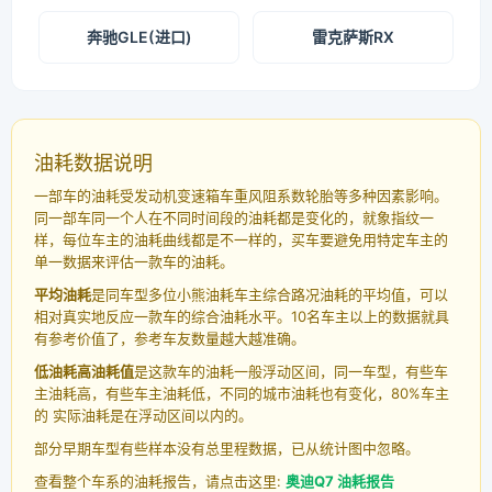
奔驰GLE(进口)
雷克萨斯RX
油耗数据说明
一部车的油耗受发动机变速箱车重风阻系数轮胎等多种因素影响。
同一部车同一个人在不同时间段的油耗都是变化的，就象指纹一
样，每位车主的油耗曲线都是不一样的，买车要避免用特定车主的
单一数据来评估一款车的油耗。
平均油耗
是同车型多位小熊油耗车主综合路况油耗的平均值，可以
相对真实地反应一款车的综合油耗水平。10名车主以上的数据就具
有参考价值了，参考车友数量越大越准确。
低油耗高油耗值
是这款车的油耗一般浮动区间，同一车型，有些车
主油耗高，有些车主油耗低，不同的城市油耗也有变化，80%车主
的 实际油耗是在浮动区间以内的。
部分早期车型有些样本没有总里程数据，已从统计图中忽略。
查看整个车系的油耗报告，请点击这里:
奥迪Q7 油耗报告