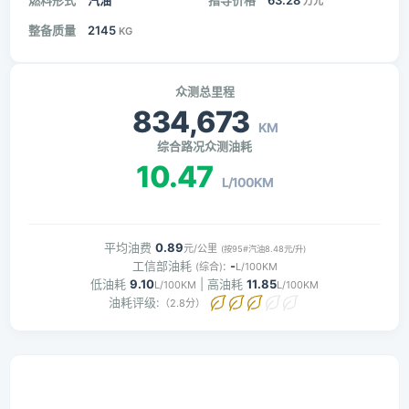
燃料形式
汽油
指导价格
63.28
万元
整备质量
2145
KG
众测总里程
834,673
KM
综合路况众测油耗
10.47
L/100KM
平均油费
0.89
元/公里
(按95#汽油8.48元/升)
工信部油耗
:
-
(综合)
L/100KM
低油耗
9.10
| 高油耗
11.85
L/100KM
L/100KM
油耗评级:
（2.8分）