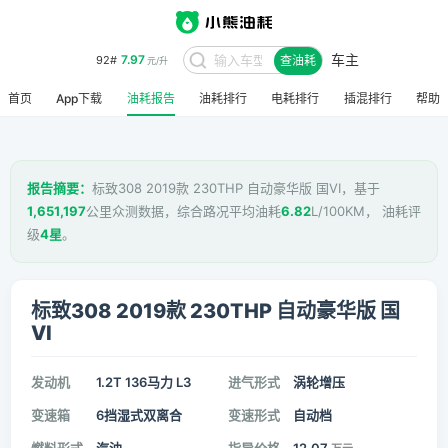
车主
7.97
92#
查油耗
元/升
首页
App下载
油耗报告
油耗排行
电耗排行
插混排行
帮助
报告摘要：
标致308 2019款 230THP 自动豪华版 国VI，基于
1,651,197
公里众测数据，综合路况平均油耗
6.82
L/100KM， 油耗评
级
4星
。
标致308 2019款 230THP 自动豪华版 国
VI
发动机
1.2T 136马力 L3
进气形式
涡轮增压
变速箱
6挡湿式双离合
变速形式
自动档