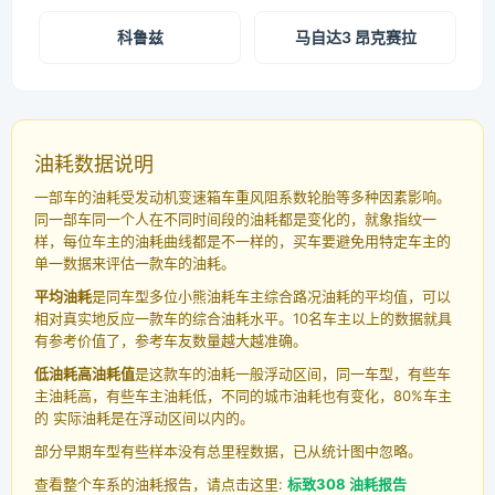
科鲁兹
马自达3 昂克赛拉
油耗数据说明
一部车的油耗受发动机变速箱车重风阻系数轮胎等多种因素影响。
同一部车同一个人在不同时间段的油耗都是变化的，就象指纹一
样，每位车主的油耗曲线都是不一样的，买车要避免用特定车主的
单一数据来评估一款车的油耗。
平均油耗
是同车型多位小熊油耗车主综合路况油耗的平均值，可以
相对真实地反应一款车的综合油耗水平。10名车主以上的数据就具
有参考价值了，参考车友数量越大越准确。
低油耗高油耗值
是这款车的油耗一般浮动区间，同一车型，有些车
主油耗高，有些车主油耗低，不同的城市油耗也有变化，80%车主
的 实际油耗是在浮动区间以内的。
部分早期车型有些样本没有总里程数据，已从统计图中忽略。
查看整个车系的油耗报告，请点击这里:
标致308 油耗报告