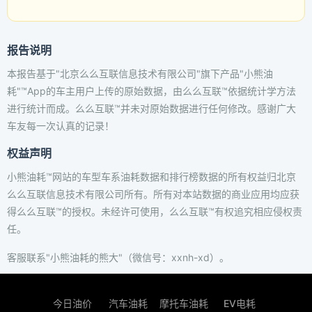
报告说明
本报告基于"北京么么互联信息技术有限公司"旗下产品"小熊油
耗"™App的车主用户上传的原始数据，由么么互联™依据统计学方法
进行统计而成。么么互联™并未对原始数据进行任何修改。感谢广大
车友每一次认真的记录！
权益声明
小熊油耗™网站的车型车系油耗数据和排行榜数据的所有权益归北京
么么互联信息技术有限公司所有。所有对本站数据的商业应用均应获
得么么互联™的授权。未经许可使用，么么互联™有权追究相应侵权责
任。
客服联系"小熊油耗的熊大"（微信号：xxnh-xd）。
今日油价
汽车油耗
摩托车油耗
EV电耗