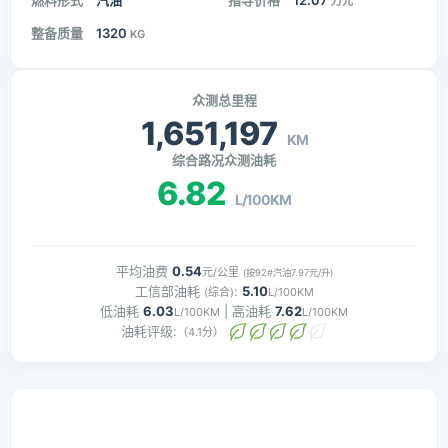
燃料形式
汽油
指导价格
12.07
万元
整备质量
1320
KG
众测总里程
1,651,197
KM
综合路况众测油耗
6.82
L/100KM
平均油费
0.54
元/公里
(按92#汽油7.97元/升)
工信部油耗
:
5.10
(综合)
L/100KM
低油耗
6.03
| 高油耗
7.62
L/100KM
L/100KM
油耗评级:
（4.1分）