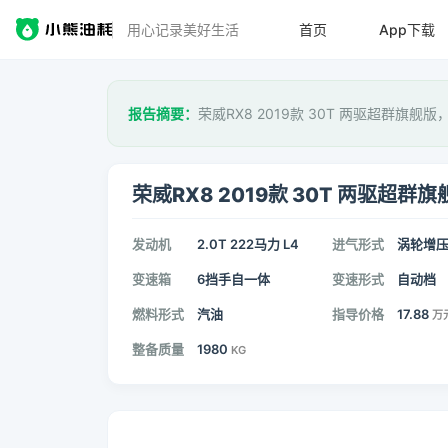
用心记录美好生活
首页
App下载
报告摘要：
荣威RX8 2019款 30T 两驱超群旗舰版
荣威RX8 2019款 30T 两驱超群旗
发动机
2.0T 222马力 L4
进气形式
涡轮增
变速箱
6挡手自一体
变速形式
自动档
燃料形式
汽油
指导价格
17.88
万
整备质量
1980
KG