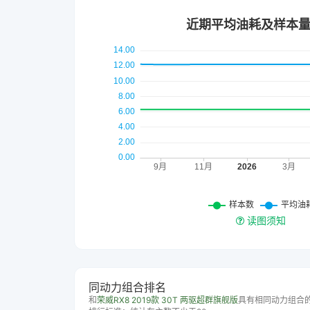
读图须知
同动力组合排名
和
荣威RX8 2019款 30T 两驱超群旗舰版
具有相同动力组合