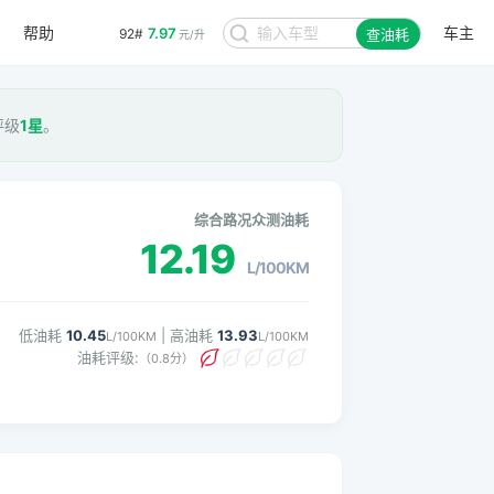
帮助
车主
7.97
92#
查油耗
元/升
评级
1星
。
综合路况众测油耗
12.19
L/100KM
低油耗
10.45
| 高油耗
13.93
L/100KM
L/100KM
油耗评级:
（0.8分）