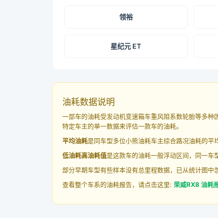
领裕
星纪元 ET
油耗数据说明
一部车的油耗受发动机变速箱车重风阻系数轮胎等多种
特定车主的单一数据来评估一款车的油耗。
平均油耗
是同车型多位小熊油耗车主综合路况油耗的平
低油耗高油耗值
是这款车的油耗一般浮动区间，同一车型
部分早期车型有些样本没有总里程数据，已从统计图中
查看整个车系的油耗报告，请点击这里:
荣威RX8 油耗