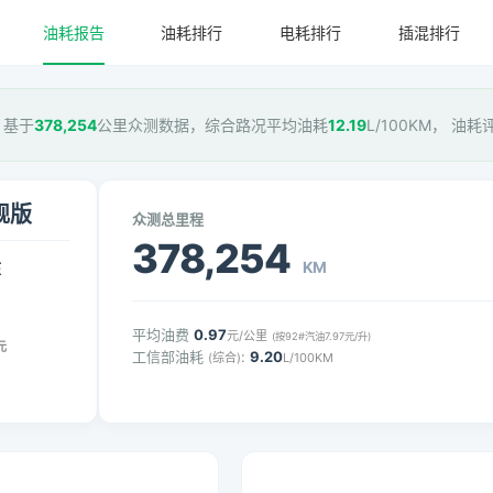
油耗报告
油耗排行
电耗排行
插混排行
，基于
378,254
公里众测数据，综合路况平均油耗
12.19
L/100KM， 油耗
舰版
众测总里程
378,254
KM
压
平均油费
0.97
元/公里
(按92#汽油7.97元/升)
元
工信部油耗
:
9.20
(综合)
L/100KM