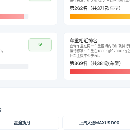
排行标准：中大型SUV, 自动档, 统计
第262名（共371款车型）
车重相近排名
查询车型在同一车重区间内的油耗排行
0。
排行标准：车重在1880Kg和2000Kg之
计车主数不少于20。
第369名（共381款车型）
考
星途揽月
上汽大通MAXUS D90