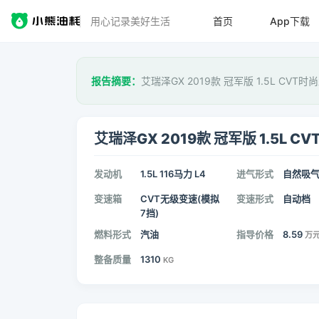
用心记录美好生活
首页
App下载
报告摘要：
艾瑞泽GX 2019款 冠军版 1.5L CVT
艾瑞泽GX 2019款 冠军版 1.5L C
发动机
1.5L 116马力 L4
进气形式
自然吸
变速箱
CVT无级变速(模拟
变速形式
自动档
7挡)
燃料形式
汽油
指导价格
8.59
万
整备质量
1310
KG