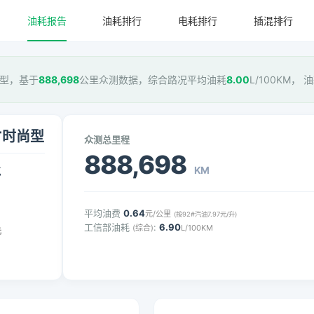
油耗报告
油耗排行
电耗排行
插混排行
时尚型，基于
888,698
公里众测数据，综合路况平均油耗
8.00
L/100KM，
VT时尚型
众测总里程
888,698
KM
气
平均油费
0.64
元/公里
(按92#汽油7.97元/升)
工信部油耗
:
6.90
(综合)
L/100KM
元