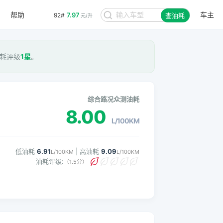
7.97
92#
元/升
帮助
车主
查油耗
8.48
95#
元/升
 油耗评级
1星
。
综合路况众测油耗
8.00
L/100KM
低油耗
6.91
| 高油耗
9.09
L/100KM
L/100KM
油耗评级:
（1.5分）