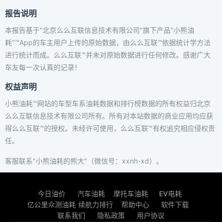
报告说明
本报告基于"北京么么互联信息技术有限公司"旗下产品"小熊油
耗"™App的车主用户上传的原始数据，由么么互联™依据统计学方法
进行统计而成。么么互联™并未对原始数据进行任何修改。感谢广大
车友每一次认真的记录！
权益声明
小熊油耗™网站的车型车系油耗数据和排行榜数据的所有权益归北京
么么互联信息技术有限公司所有。所有对本站数据的商业应用均应获
得么么互联™的授权。未经许可使用，么么互联™有权追究相应侵权责
任。
客服联系"小熊油耗的熊大"（微信号：xxnh-xd）。
今日油价
汽车油耗
摩托车油耗
EV电耗
亿公里众测油耗
续航力排行
帮助中心
软件下载
联系我们
隐私政策
用户协议