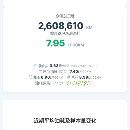
众测总里程
2,608,610
KM
综合路况众测油耗
7.95
L/100KM
平均油费
0.63
元/公里
(按92#汽油7.97元/升)
工信部油耗
:
7.40
(综合)
L/100KM
低油耗
6.90
| 高油耗
8.99
L/100KM
L/100KM
油耗评级:
（4.1分）