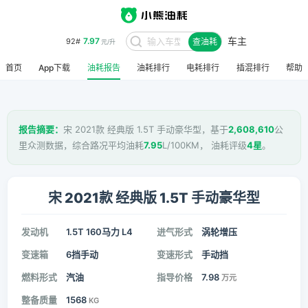
车主
7.97
92#
查油耗
元/升
首页
App下载
油耗报告
油耗排行
电耗排行
插混排行
帮助
报告摘要：
宋 2021款 经典版 1.5T 手动豪华型，基于
2,608,610
公
里众测数据，综合路况平均油耗
7.95
L/100KM， 油耗评级
4星
。
宋 2021款 经典版 1.5T 手动豪华型
发动机
1.5T 160马力 L4
进气形式
涡轮增压
变速箱
6挡手动
变速形式
手动挡
燃料形式
汽油
指导价格
7.98
万元
整备质量
1568
KG