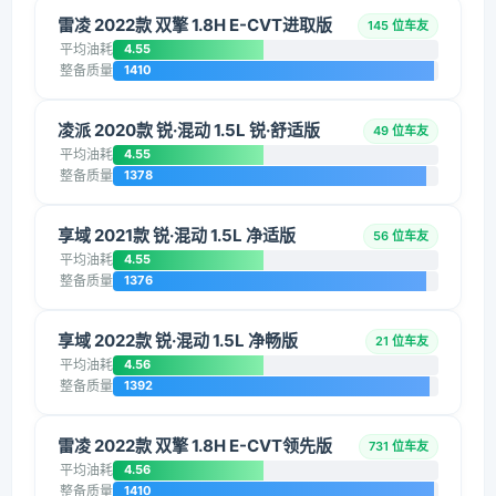
雷凌 2022款 双擎 1.8H E-CVT进取版
145 位车友
平均油耗
4.55
整备质量
1410
凌派 2020款 锐·混动 1.5L 锐·舒适版
49 位车友
平均油耗
4.55
整备质量
1378
享域 2021款 锐·混动 1.5L 净适版
56 位车友
平均油耗
4.55
整备质量
1376
享域 2022款 锐·混动 1.5L 净畅版
21 位车友
平均油耗
4.56
整备质量
1392
雷凌 2022款 双擎 1.8H E-CVT领先版
731 位车友
平均油耗
4.56
整备质量
1410