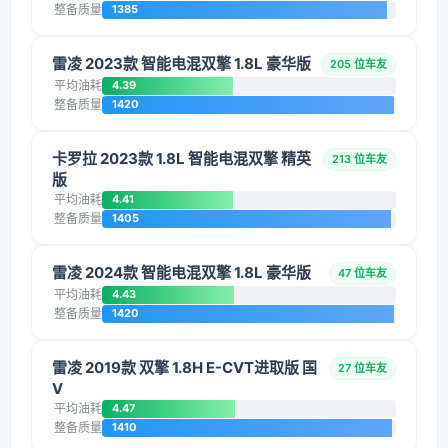
整备质量
1385
雷凌 2023款 智能电混双擎 1.8L 豪华版
205 位车友
平均油耗
4.39
整备质量
1420
卡罗拉 2023款 1.8L 智能电混双擎 精英
213 位车友
版
平均油耗
4.41
整备质量
1405
雷凌 2024款 智能电混双擎 1.8L 豪华版
47 位车友
平均油耗
4.43
整备质量
1420
雷凌 2019款 双擎 1.8H E-CVT进取版 国
27 位车友
V
平均油耗
4.47
整备质量
1410