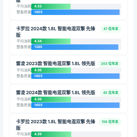
版
平均油耗
4.33
整备质量
1405
卡罗拉 2024款 1.8L 智能电混双擎 先锋
47 位车友
版
平均油耗
4.34
整备质量
1385
雷凌 2023款 智能电混双擎 1.8L 领先版
203 位车友
平均油耗
4.36
整备质量
1405
雷凌 2024款 智能电混双擎 1.8L 领先版
45 位车友
平均油耗
4.36
整备质量
1405
卡罗拉 2023款 1.8L 智能电混双擎 先锋
156 位车友
版
平均油耗
4.39