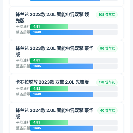
锋兰达 2023款 2.0L 智能电混双擎 领
108 位车友
先版
平均油耗
4.81
整备质量
1440
锋兰达 2023款 2.0L 智能电混双擎 豪华
96 位车友
版
平均油耗
4.81
整备质量
1445
卡罗拉锐放 2023款 双擎 2.0L 先锋版
178 位车友
平均油耗
4.82
整备质量
1440
锋兰达 2024款 2.0L 智能电混双擎 豪华
40 位车友
版
平均油耗
4.83
整备质量
1445