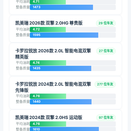
平均油耗
4.71
整备质量
1473
凯美瑞 2026款 双擎 2.0HG 尊贵版
29 位车友
平均油耗
4.72
整备质量
1595
卡罗拉锐放 2026款 2.0L 智能电混双擎
27 位车友
精英版
平均油耗
4.74
整备质量
1435
卡罗拉锐放 2024款 2.0L 智能电混双擎
277 位车友
先锋版
平均油耗
4.76
整备质量
1440
凯美瑞 2024款 双擎 2.0HS 运动版
97 位车友
平均油耗
4.76
整备质量
1610