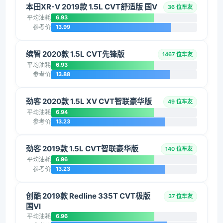
本田XR-V 2019款 1.5L CVT舒适版 国V
36 位车友
平均油耗
6.93
参考价
13.99
缤智 2020款 1.5L CVT先锋版
1467 位车友
平均油耗
6.93
参考价
13.88
劲客 2020款 1.5L XV CVT智联豪华版
49 位车友
平均油耗
6.94
参考价
13.23
劲客 2019款 1.5L CVT智联豪华版
140 位车友
平均油耗
6.96
参考价
13.23
创酷 2019款 Redline 335T CVT极版
37 位车友
国VI
平均油耗
6.96