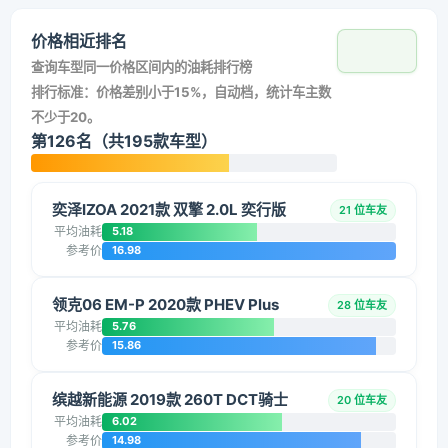
价格相近排名
查询车型同一价格区间内的油耗排行榜
排行标准：价格差别小于15%，自动档，统计车主数
不少于20。
第126名（共195款车型）
奕泽IZOA 2021款 双擎 2.0L 奕行版
21 位车友
平均油耗
5.18
参考价
16.98
领克06 EM-P 2020款 PHEV Plus
28 位车友
平均油耗
5.76
参考价
15.86
缤越新能源 2019款 260T DCT骑士
20 位车友
平均油耗
6.02
参考价
14.98