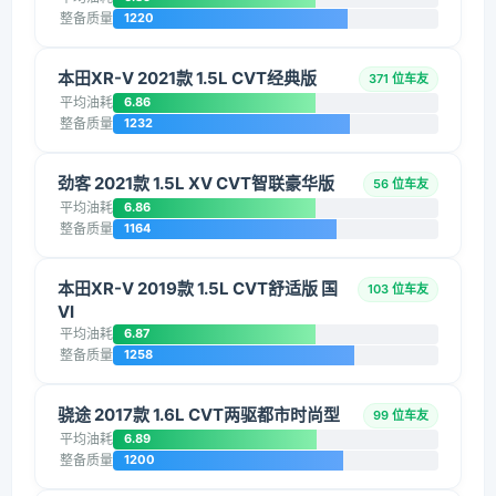
整备质量
1220
本田XR-V 2021款 1.5L CVT经典版
371 位车友
平均油耗
6.86
整备质量
1232
劲客 2021款 1.5L XV CVT智联豪华版
56 位车友
平均油耗
6.86
整备质量
1164
本田XR-V 2019款 1.5L CVT舒适版 国
103 位车友
VI
平均油耗
6.87
整备质量
1258
骁途 2017款 1.6L CVT两驱都市时尚型
99 位车友
平均油耗
6.89
整备质量
1200