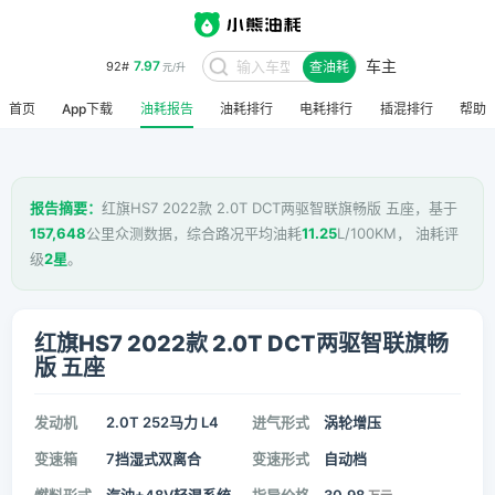
车主
7.97
92#
查油耗
元/升
首页
App下载
油耗报告
油耗排行
电耗排行
插混排行
帮助
报告摘要：
红旗HS7 2022款 2.0T DCT两驱智联旗畅版 五座，基于
157,648
公里众测数据，综合路况平均油耗
11.25
L/100KM， 油耗评
级
2星
。
红旗HS7 2022款 2.0T DCT两驱智联旗畅
版 五座
发动机
2.0T 252马力 L4
进气形式
涡轮增压
变速箱
7挡湿式双离合
变速形式
自动档