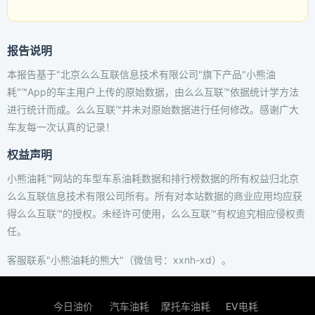
报告说明
本报告基于"北京么么互联信息技术有限公司"旗下产品"小熊油
耗"™App的车主用户上传的原始数据，由么么互联™依据统计学方法
进行统计而成。么么互联™并未对原始数据进行任何修改。感谢广大
车友每一次认真的记录！
权益声明
小熊油耗™网站的车型车系油耗数据和排行榜数据的所有权益归北京
么么互联信息技术有限公司所有。所有对本站数据的商业应用均应获
得么么互联™的授权。未经许可使用，么么互联™有权追究相应侵权责
任。
客服联系"小熊油耗的熊大"（微信号：xxnh-xd）。
今日油价
汽车油耗
摩托车油耗
EV电耗