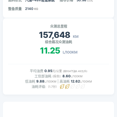
燃料形式
汽油+48V轻混系统
指导价格
30.98
万元
整备质量
2140
KG
众测总里程
157,648
KM
综合路况众测油耗
11.25
L/100KM
平均油费
0.95
元/公里
(按95#汽油8.48元/升)
工信部油耗
:
8.60
(综合)
L/100KM
低油耗
9.88
| 高油耗
12.62
L/100KM
L/100KM
油耗评级:
（1.7分）