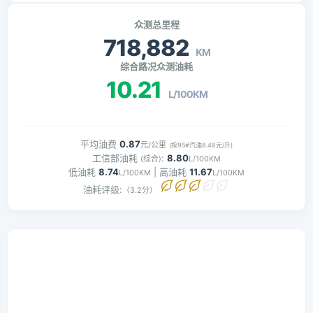
众测总里程
718,882
KM
综合路况众测油耗
10.21
L/100KM
平均油费
0.87
元/公里
(按95#汽油8.48元/升)
工信部油耗
:
8.80
(综合)
L/100KM
低油耗
8.74
| 高油耗
11.67
L/100KM
L/100KM
油耗评级:
（3.2分）