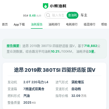
车主
8.48
95#
查油耗
元/升
首页
App下载
油耗报告
油耗排行
电耗排行
插混排行
帮助
报告摘要：
途昂 2019款 380TSI 四驱舒适版 国V，基于
718,882
公
里众测数据，综合路况平均油耗
10.21
L/100KM， 油耗评级
3星
。
途昂 2019款 380TSI 四驱舒适版 国V
发动机
2.0T 220马力 L4
进气形式
涡轮增压
变速箱
7挡湿式双离合
变速形式
自动档
燃料形式
汽油
指导价格
32.09
万元
整备质量
2025
KG