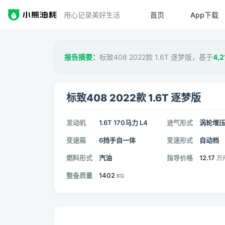
用心记录美好生活
首页
App下载
报告摘要：
标致408 2022款 1.6T 逐梦版，基于
4,2
标致408 2022款 1.6T 逐梦版
发动机
1.6T 170马力 L4
进气形式
涡轮增
变速箱
6挡手自一体
变速形式
自动档
燃料形式
汽油
指导价格
12.17
万
整备质量
1402
KG