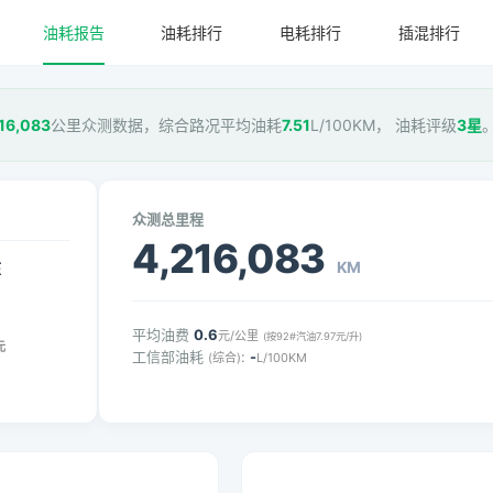
油耗报告
油耗排行
电耗排行
插混排行
16,083
公里众测数据，综合路况平均油耗
7.51
L/100KM， 油耗评级
3星
众测总里程
4,216,083
KM
压
平均油费
0.6
元/公里
(按92#汽油7.97元/升)
元
工信部油耗
:
-
(综合)
L/100KM