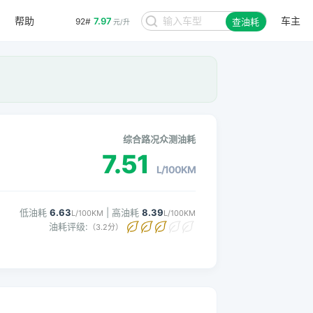
帮助
车主
7.97
92#
查油耗
元/升
。
综合路况众测油耗
7.51
L/100KM
低油耗
6.63
| 高油耗
8.39
L/100KM
L/100KM
油耗评级:
（3.2分）