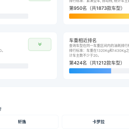
排行标准：紧凑型车, 自动档, 统计车主
第950名（共1873款车型）
车重相近排名
查询车型在同一车重区间内的油耗排行
0。
排行标准：车重在1320Kg和1430Kg之
计车主数不少于20。
第424名（共1212款车型）
考
轩逸
卡罗拉