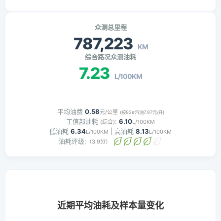
众测总里程
787,223
KM
综合路况众测油耗
7.23
L/100KM
平均油费
0.58
元/公里
(按92#汽油7.97元/升)
工信部油耗
:
6.10
(综合)
L/100KM
低油耗
6.34
| 高油耗
8.13
L/100KM
L/100KM
油耗评级:
（3.9分）