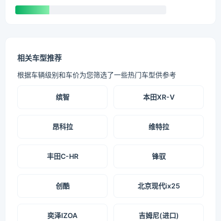
相关车型推荐
根据车辆级别和车价为您筛选了一些热门车型供参考
缤智
本田XR-V
昂科拉
维特拉
丰田C-HR
锋驭
创酷
北京现代ix25
奕泽IZOA
吉姆尼(进口)