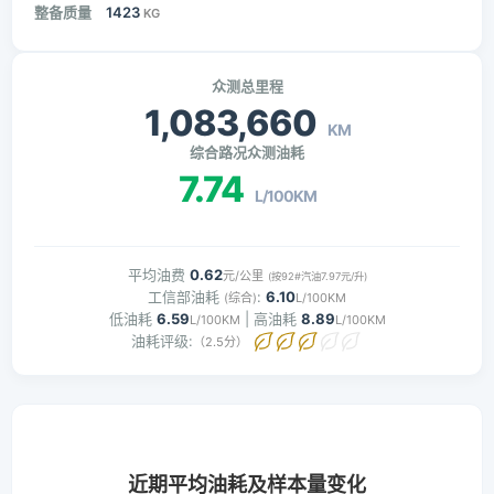
整备质量
1423
KG
众测总里程
1,083,660
KM
综合路况众测油耗
7.74
L/100KM
平均油费
0.62
元/公里
(按92#汽油7.97元/升)
工信部油耗
:
6.10
(综合)
L/100KM
低油耗
6.59
| 高油耗
8.89
L/100KM
L/100KM
油耗评级:
（2.5分）