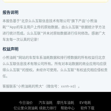
报告说明
本报告基于"北京么么互联信息技术有限公司"旗下产品"小熊油
耗"™App的车主用户上传的原始数据，由么么互联™依据统计学方法
进行统计而成。么么互联™并未对原始数据进行任何修改。感谢广大
车友每一次认真的记录！
权益声明
小熊油耗™网站的车型车系油耗数据和排行榜数据的所有权益归北京
么么互联信息技术有限公司所有。所有对本站数据的商业应用均应获
得么么互联™的授权。未经许可使用，么么互联™有权追究相应侵权责
任。
客服联系"小熊油耗的熊大"（微信号：xxnh-xd）。
今日油价
汽车油耗
摩托车油耗
EV电耗
亿公里众测油耗
续航力排行
帮助中心
软件下载