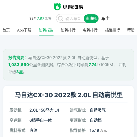
车主
7.97
92#
查油耗
元/升
首页
App下载
油耗报告
油耗排行
电耗排行
插混排行
帮助
报告摘要：
马自达CX-30 2022款 2.0L 自动嘉悦型，基于
1,083,660
公里众测数据，综合路况平均油耗
7.74
L/100KM， 油耗
评级
3星
。
马自达CX-30 2022款 2.0L 自动嘉悦型
发动机
2.0L 158马力 L4
进气形式
自然吸气
变速箱
6挡手自一体
变速形式
自动档
燃料形式
汽油
指导价格
15.19
万元