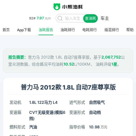
车主
7.97
92#
查油耗
元/升
首页
App下载
油耗报告
油耗排行
电耗排行
插混排行
帮助
报告摘要：
普力马 2012款 1.8L 自动7座尊享版，基于
2,067,752
公
里众测数据，综合路况平均油耗
10.52
L/100KM， 油耗评级
1星
。
普力马 2012款 1.8L 自动7座尊享版
发动机
1.8L 122马力 L4
进气形式
自然吸气
变速箱
CVT无级变速(模拟6
变速形式
自动档
挡)
燃料形式
汽油
指导价格
10.98
万元