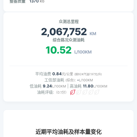
整备质量
1370
KG
众测总里程
2,067,752
KM
综合路况众测油耗
10.52
L/100KM
平均油费
0.84
元/公里
(按92#汽油7.97元/升)
工信部油耗
:
-
(综合)
L/100KM
低油耗
9.24
| 高油耗
11.80
L/100KM
L/100KM
油耗评级:
（0.1分）