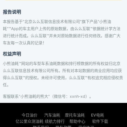
报告说明
本报告基于"北京么么互联信息技术有限公司"旗下产品"小熊油
耗"™App的车主用户上传的原始数据，由么么互联™依据统计学方法
进行统计而成。么么互联™并未对原始数据进行任何修改。感谢广大
车友每一次认真的记录！
权益声明
小熊油耗™网站的车型车系油耗数据和排行榜数据的所有权益归北京
么么互联信息技术有限公司所有。所有对本站数据的商业应用均应获
得么么互联™的授权。未经许可使用，么么互联™有权追究相应侵权责
任。
客服联系"小熊油耗的熊大"（微信号：xxnh-xd）。
今日油价
汽车油耗
摩托车油耗
EV电耗
亿公里众测油耗
续航力排行
帮助中心
软件下载