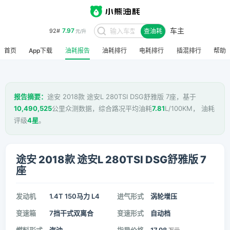
车主
7.97
92#
查油耗
元/升
首页
App下载
油耗报告
油耗排行
电耗排行
插混排行
帮助
报告摘要：
途安 2018款 途安L 280TSI DSG舒雅版 7座，基于
10,490,525
公里众测数据，综合路况平均油耗
7.81
L/100KM， 油耗
评级
4星
。
途安 2018款 途安L 280TSI DSG舒雅版 7
座
发动机
1.4T 150马力 L4
进气形式
涡轮增压
变速箱
7挡干式双离合
变速形式
自动档