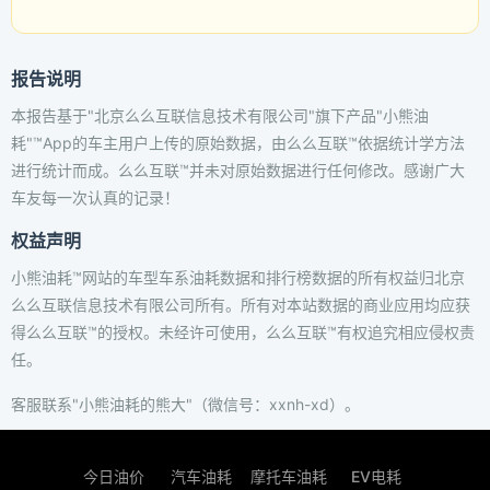
报告说明
本报告基于"北京么么互联信息技术有限公司"旗下产品"小熊油
耗"™App的车主用户上传的原始数据，由么么互联™依据统计学方法
进行统计而成。么么互联™并未对原始数据进行任何修改。感谢广大
车友每一次认真的记录！
权益声明
小熊油耗™网站的车型车系油耗数据和排行榜数据的所有权益归北京
么么互联信息技术有限公司所有。所有对本站数据的商业应用均应获
得么么互联™的授权。未经许可使用，么么互联™有权追究相应侵权责
任。
客服联系"小熊油耗的熊大"（微信号：xxnh-xd）。
今日油价
汽车油耗
摩托车油耗
EV电耗