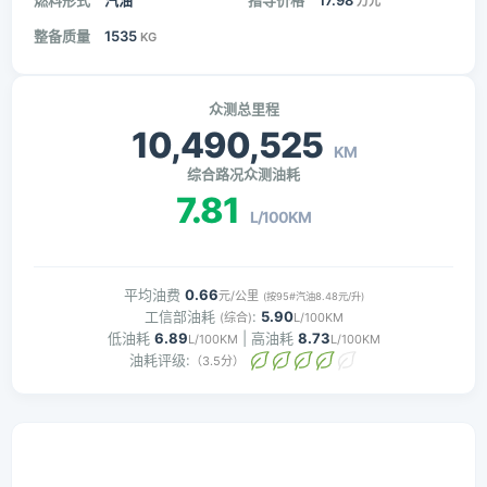
燃料形式
汽油
指导价格
17.98
万元
整备质量
1535
KG
众测总里程
10,490,525
KM
综合路况众测油耗
7.81
L/100KM
平均油费
0.66
元/公里
(按95#汽油8.48元/升)
工信部油耗
:
5.90
(综合)
L/100KM
低油耗
6.89
| 高油耗
8.73
L/100KM
L/100KM
油耗评级:
（3.5分）