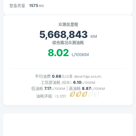
整备质量
1575
KG
众测总里程
5,668,843
KM
综合路况众测油耗
8.02
L/100KM
平均油费
0.68
元/公里
(按95#汽油8.48元/升)
工信部油耗
:
6.10
(综合)
L/100KM
低油耗
7.17
| 高油耗
8.87
L/100KM
L/100KM
油耗评级:
（3.3分）