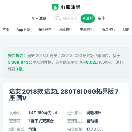
车主
今日油价
查油耗
首页
App下载
油耗报告
油耗排行
电耗排行
插混排行
帮助
报告摘要：
途安 2018款 途安L 280TSI DSG拓界版 7座 国V，基于
5,668,843
公里众测数据，综合路况平均油耗
8.02
L/100KM， 油耗
评级
3星
。
途安 2018款 途安L 280TSI DSG拓界版 7
座 国V
发动机
1.4T 150马力 L4
进气形式
涡轮增压
变速箱
7挡干式双离合
变速形式
自动档
燃料形式
汽油
指导价格
17.78
万元