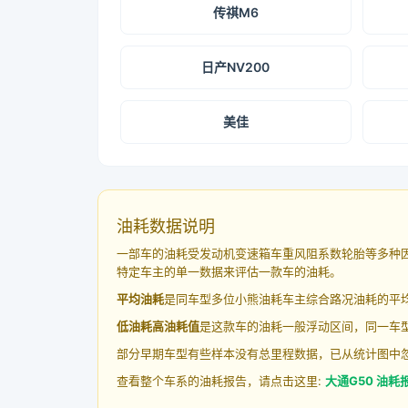
传祺M6
日产NV200
美佳
油耗数据说明
一部车的油耗受发动机变速箱车重风阻系数轮胎等多种
特定车主的单一数据来评估一款车的油耗。
平均油耗
是同车型多位小熊油耗车主综合路况油耗的平
低油耗高油耗值
是这款车的油耗一般浮动区间，同一车型
部分早期车型有些样本没有总里程数据，已从统计图中
查看整个车系的油耗报告，请点击这里:
大通G50 油耗