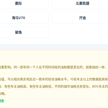
嘉际
五菱凯捷
海马V70
开迪
骏逸
因素影响。同一部车同一个人在不同时间段的油耗都是变化的，就象指纹一样，
均值，可以相对真实地反应一款车的综合油耗水平。10名车主以上的数据就具
，有些车主油耗高，有些车主油耗低，不同的城市油耗也有变化，80%车主的
忽略。
报告