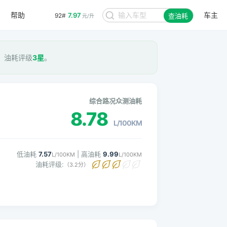
帮助
车主
7.97
92#
查油耗
元/升
M， 油耗评级
3星
。
综合路况众测油耗
8.78
L/100KM
低油耗
7.57
| 高油耗
9.99
L/100KM
L/100KM
油耗评级:
（3.2分）