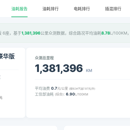
油耗报告
油耗排行
电耗排行
插混排行
华版 6座，基于
1,381,396
公里众测数据，综合路况平均油耗
8.78
L/100K
动豪华版
众测总里程
1,381,396
KM
压
平均油费
0.7
元/公里
(按92#汽油7.97元/升)
工信部油耗
:
6.90
(综合)
L/100KM
元