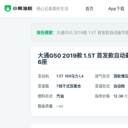
用心记录美好生活
首页
App下载
报告摘要：
大通G50 2019款 1.5T 首发款自动豪
大通G50 2019款 1.5T 首发款自
6座
发动机
1.5T 169马力 L4
进气形式
涡轮增
变速箱
7挡干式双离合
变速形式
自动档
燃料形式
汽油
指导价格
12.38
万
整备质量
-
KG