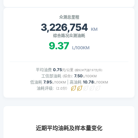
众测总里程
3,226,754
KM
综合路况众测油耗
9.37
L/100KM
平均油费
0.75
元/公里
(按92#汽油7.97元/升)
工信部油耗
:
7.50
(综合)
L/100KM
低油耗
7.95
| 高油耗
10.78
L/100KM
L/100KM
油耗评级:
（2.0分）