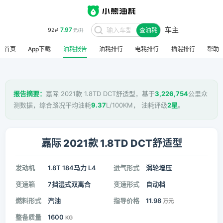
车主
7.97
92#
查油耗
元/升
首页
App下载
油耗报告
油耗排行
电耗排行
插混排行
帮助
报告摘要：
嘉际 2021款 1.8TD DCT舒适型，基于
3,226,754
公里众
测数据，综合路况平均油耗
9.37
L/100KM， 油耗评级
2星
。
嘉际 2021款 1.8TD DCT舒适型
发动机
1.8T 184马力 L4
进气形式
涡轮增压
变速箱
7挡湿式双离合
变速形式
自动档
燃料形式
汽油
指导价格
11.98
万元
整备质量
1600
KG