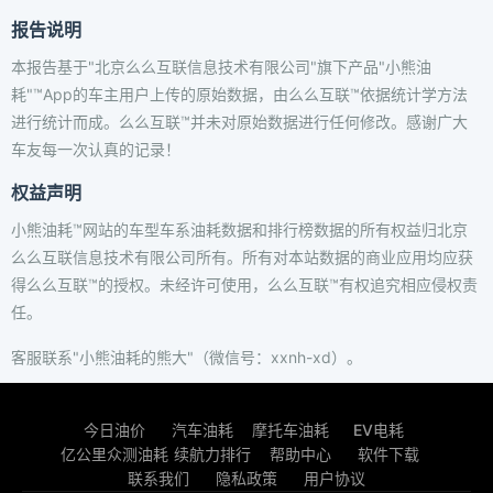
报告说明
本报告基于"北京么么互联信息技术有限公司"旗下产品"小熊油
耗"™App的车主用户上传的原始数据，由么么互联™依据统计学方法
进行统计而成。么么互联™并未对原始数据进行任何修改。感谢广大
车友每一次认真的记录！
权益声明
小熊油耗™网站的车型车系油耗数据和排行榜数据的所有权益归北京
么么互联信息技术有限公司所有。所有对本站数据的商业应用均应获
得么么互联™的授权。未经许可使用，么么互联™有权追究相应侵权责
任。
客服联系"小熊油耗的熊大"（微信号：xxnh-xd）。
今日油价
汽车油耗
摩托车油耗
EV电耗
亿公里众测油耗
续航力排行
帮助中心
软件下载
联系我们
隐私政策
用户协议