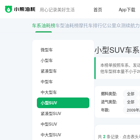
用心记录美好生活
首页
App下载
车系油耗榜
车型油耗榜
摩托车排行
亿公里众测
续航力
小型SUV车
微型车
小型车
本榜单按照车系、发动
紧凑型车
他车型样本量不小于2
中型车
中大型车
燃料类型:
全部
进气类型:
全部
小型SUV
年款:
2009
紧凑型SUV
中型SUV
中大型SUV
共
2
条记录 · 点击表