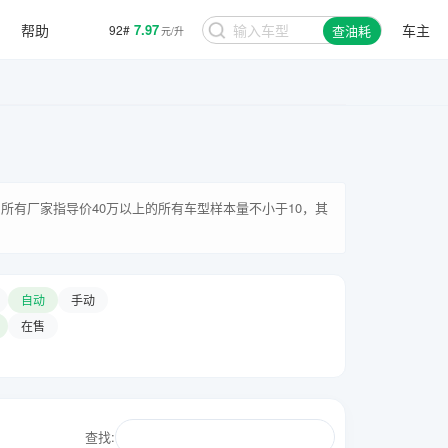
帮助
7.97
车主
92#
查油耗
元/升
所有厂家指导价40万以上的所有车型样本量不小于10，其
自动
手动
在售
查找: