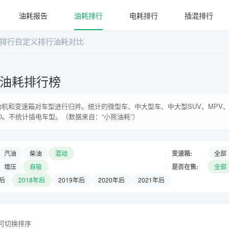
油耗报告
油耗排行
电耗排行
插混排行
排行
自定义排行
油耗对比
系油耗排行榜
机和变速箱对车型进行归并。统计的微型车、中大型车、中大型SUV、MPV、
0。不统计插电车型。（数据来自：“小熊油耗”）
|
变速箱:
汽油
柴油
混动
全部
|
是否在售:
增压
自吸
全部
年后
2018年后
2019年后
2020年后
2021年后
头可切换排序