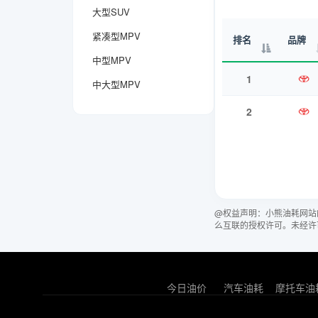
大型SUV
紧凑型MPV
排名
品牌
中型MPV
1
中大型MPV
2
@权益声明：小熊油耗网站
么互联的授权许可。未经许
今日油价
汽车油耗
摩托车油