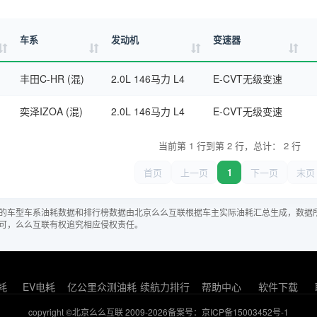
车系
发动机
变速器
丰田C-HR (混)
2.0L 146马力 L4
E-CVT无级变速
奕泽IZOA (混)
2.0L 146马力 L4
E-CVT无级变速
当前第 1 行到第 2 行，总计： 2 行
首页
上一页
1
下一页
末页
的车型车系油耗数据和排行榜数据由北京么么互联根据车主实际油耗汇总生成，数据
可，么么互联有权追究相应侵权责任。
耗
EV电耗
亿公里众测油耗
续航力排行
帮助中心
软件下载
copyright ©北京么么互联 2009-2026
备案号：京ICP备15003452号-1