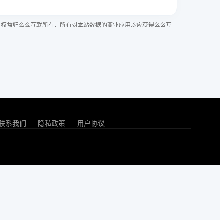
有权益归么么互联所有，所有对本站数据的商业应用均应获得么么互
联系我们
隐私政策
用户协议