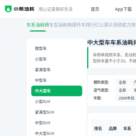
首页
App下载
用心记录美好生活
车系油耗榜
车型油耗榜
摩托车排行
亿公里众测
续航力排
中大型车车系油耗
微型车
本榜单按照车系、发动机
小型车
型样本量不小于20。不
紧凑型车
中型车
燃料类型:
全部
进气类型:
全部
中大型车
年款:
2009年后
小型SUV
紧凑型SUV
中型SUV
排名
品牌
车系
中大型SUV