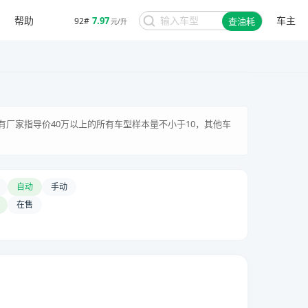
帮助
车主
7.97
92#
查油耗
元/升
有厂家指导价40万以上的所有车型样本量不小于10，其他车
自动
手动
在售