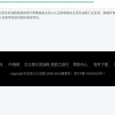
车型车系油耗数据和排行榜数据由北京么么互联根据车主实际油耗汇总生成，数据所
么互联有权追究相应侵权责任。
耗
EV电耗
亿公里众测油耗
续航力排行
帮助中心
软件下载
copyright ©北京么么互联 2009-2026
备案号：京ICP备15003452号-1