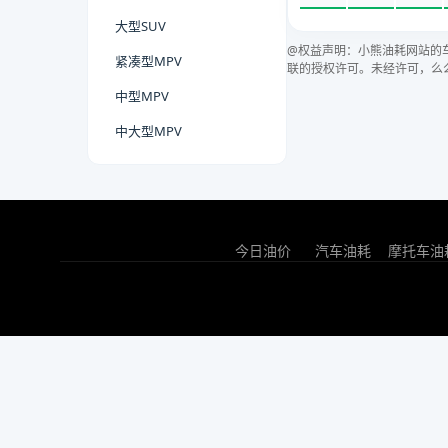
大型SUV
@权益声明：小熊油耗网站的
紧凑型MPV
联的授权许可。未经许可，么
中型MPV
中大型MPV
今日油价
汽车油耗
摩托车油