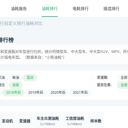
油耗报告
油耗排行
电耗排行
插混排行
行
自定义排行
油耗对比
排行榜
和变速箱对车型进行归并。统计的微型车、中大型车、中大型SUV、MPV、所
统计插电车型。（数据来自：“小熊油耗”）
|
汽油
柴油
混动
变速箱:
全部
|
增压
自吸
是否在售:
全部
2018年后
2019年后
2020年后
2021年后
车主众测油耗
工信部油耗
发动机
变速器
样本数
（L/100km）
（L/100km）