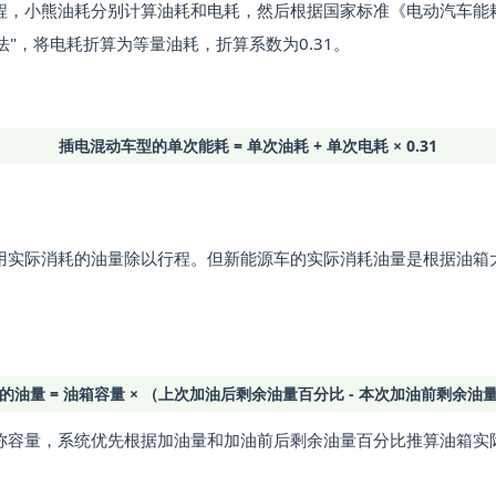
，小熊油耗分别计算油耗和电耗，然后根据国家标准《电动汽车能耗折算方
怎么计算的？
算法"，将电耗折算为等量油耗，折算系数为0.31。
见问题解答
插电混动车型的单次能耗 = 单次油耗 + 单次电耗 × 0.31
用实际消耗的油量除以行程。但新能源车的实际消耗油量是根据油箱
的油量 = 油箱容量 × （上次加油后剩余油量百分比 - 本次加油前剩余油
称容量，系统优先根据加油量和加油前后剩余油量百分比推算油箱实