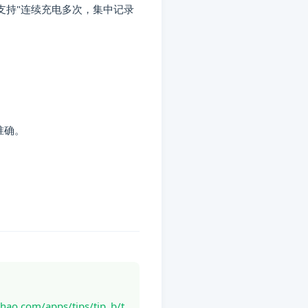
支持"连续充电多次，集中记录
准确。
om/apps/tips/tip_b/t