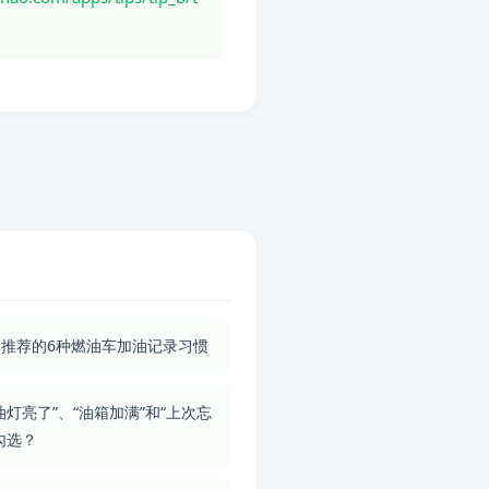
推荐的6种燃油车加油记录习惯
油灯亮了”、“油箱加满”和“上次忘
勾选？