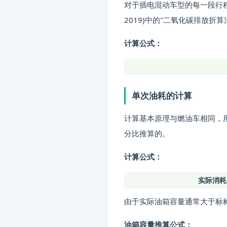
对于插电混动车型的每一段行程
问题：
新能源车的单次能耗是
2019)中的"二氧化碳排放折
分类：
油耗
计算公式：
标签：
小熊油耗使用提示, 常
单次油耗的计算
计算基本原理与燃油车相同，
分比推算的。
计算公式：
实际消耗
由于实际油箱容量通常大于标
油箱容量推算公式：