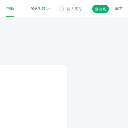
帮助
车主
7.97
92#
查油耗
元/升