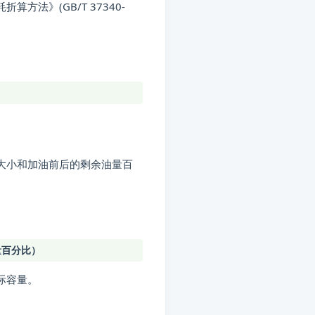
法》(GB/T 37340-
大小和加油前后的剩余油量百
量百分比）
际容量。