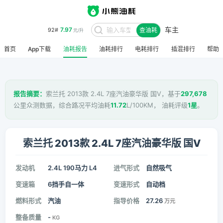
车主
7.97
92#
查油耗
元/升
首页
App下载
油耗报告
油耗排行
电耗排行
插混排行
帮助
报告摘要：
索兰托 2013款 2.4L 7座汽油豪华版 国V，基于
297,678
公里众测数据，综合路况平均油耗
11.72
L/100KM， 油耗评级
1星
。
索兰托 2013款 2.4L 7座汽油豪华版 国V
发动机
2.4L 190马力 L4
进气形式
自然吸气
变速箱
6挡手自一体
变速形式
自动档
燃料形式
汽油
指导价格
27.26
万元
整备质量
-
KG