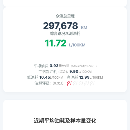
众测总里程
297,678
KM
综合路况众测油耗
11.72
L/100KM
平均油费
0.93
元/公里
(按92#汽油7.97元/升)
工信部油耗
:
9.90
(综合)
L/100KM
低油耗
10.45
| 高油耗
12.99
L/100KM
L/100KM
油耗评级:
（0.3分）