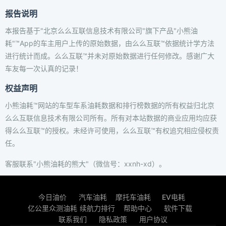
报告说明
本报告基于"北京么么互联信息技术有限公司"旗下产品"小熊油
耗"™App的车主用户上传的原始数据，由么么互联™依据统计学方法
进行统计而成。么么互联™并未对原始数据进行任何修改。感谢广大
车友每一次认真的记录！
权益声明
小熊油耗™网站的车型车系油耗数据和排行榜数据的所有权益归北京
么么互联信息技术有限公司所有。所有对本站数据的商业应用均应获
得么么互联™的授权。未经许可使用，么么互联™有权追究相应侵权责
任。
客服联系"小熊油耗的熊大"（微信号：xxnh-xd）。
今日油价
汽车油耗
摩托车油耗
EV电耗
亿公里众测油耗
续航力排行
帮助中心
软件下载
联系我们
隐私政策
用户协议