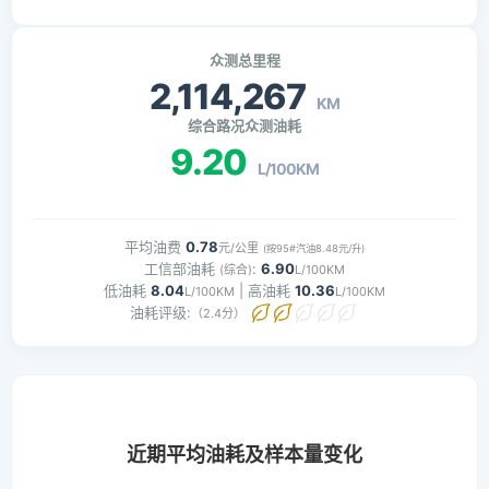
众测总里程
2,114,267
KM
综合路况众测油耗
9.20
L/100KM
平均油费
0.78
元/公里
(按95#汽油8.48元/升)
工信部油耗
:
6.90
(综合)
L/100KM
低油耗
8.04
| 高油耗
10.36
L/100KM
L/100KM
油耗评级:
（2.4分）