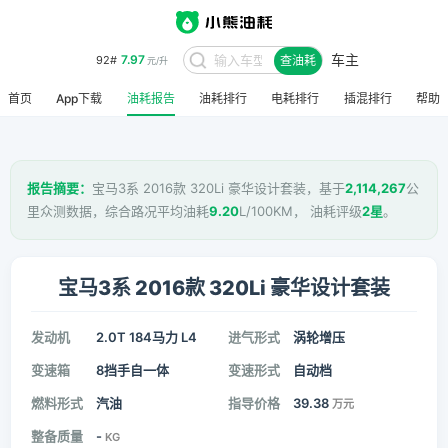
车主
7.97
92#
查油耗
元/升
首页
App下载
油耗报告
油耗排行
电耗排行
插混排行
帮助
报告摘要：
宝马3系 2016款 320Li 豪华设计套装，基于
2,114,267
公
里众测数据，综合路况平均油耗
9.20
L/100KM， 油耗评级
2星
。
宝马3系 2016款 320Li 豪华设计套装
发动机
2.0T 184马力 L4
进气形式
涡轮增压
变速箱
8挡手自一体
变速形式
自动档
燃料形式
汽油
指导价格
39.38
万元
整备质量
-
KG