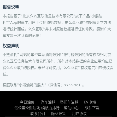
报告说明
本报告基于"北京么么互联信息技术有限公司"旗下产品"小熊油
耗"™App的车主用户上传的原始数据，由么么互联™依据统计学方法
进行统计而成。么么互联™并未对原始数据进行任何修改。感谢广大
车友每一次认真的记录！
权益声明
小熊油耗™网站的车型车系油耗数据和排行榜数据的所有权益归北京
么么互联信息技术有限公司所有。所有对本站数据的商业应用均应获
得么么互联™的授权。未经许可使用，么么互联™有权追究相应侵权责
任。
客服联系"小熊油耗的熊大"（微信号：xxnh-xd）。
今日油价
汽车油耗
摩托车油耗
EV电耗
亿公里众测油耗
续航力排行
帮助中心
软件下载
联系我们
隐私政策
用户协议