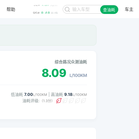
帮助
车主
8.48
95#
查油耗
元/升
。
综合路况众测油耗
8.09
L/100KM
低油耗
7.00
| 高油耗
9.18
L/100KM
L/100KM
油耗评级:
（1.3分）