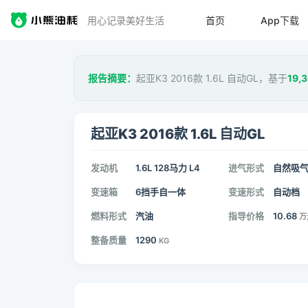
用心记录美好生活
首页
App下载
报告摘要：
起亚K3 2016款 1.6L 自动GL，基于
19,3
起亚K3 2016款 1.6L 自动GL
发动机
1.6L 128马力 L4
进气形式
自然吸
变速箱
6挡手自一体
变速形式
自动档
燃料形式
汽油
指导价格
10.68
万
整备质量
1290
KG