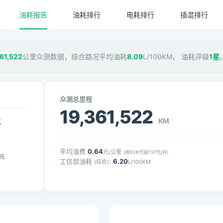
油耗报告
油耗排行
电耗排行
插混排行
61,522
公里众测数据，综合路况平均油耗
8.09
L/100KM， 油耗评级
1星
众测总里程
19,361,522
KM
气
平均油费
0.64
元/公里
(按92#汽油7.97元/升)
元
工信部油耗
:
6.20
(综合)
L/100KM