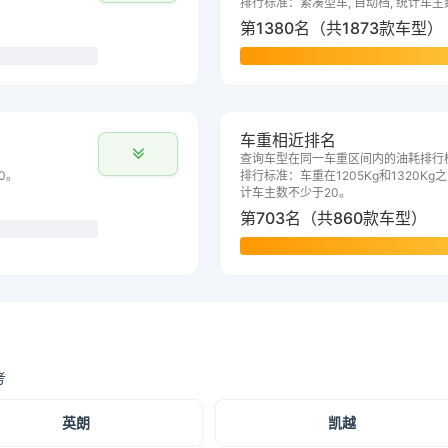
排行标准：紧凑型车, 自动档, 统计车主
第1380名（共1873款车型）
车重相近排名
查询车型在同一车重区间内的油耗排行
0。
排行标准：车重在1205Kg和1320Kg之
计车主数不少于20。
第703名（共860款车型）
考
英朗
凯越