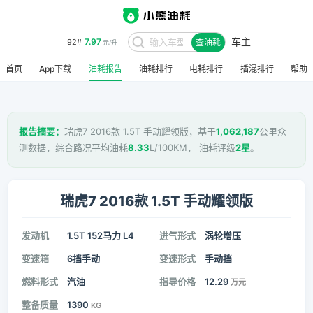
车主
7.97
92#
查油耗
元/升
首页
App下载
油耗报告
油耗排行
电耗排行
插混排行
帮助
报告摘要：
瑞虎7 2016款 1.5T 手动耀领版，基于
1,062,187
公里众
测数据，综合路况平均油耗
8.33
L/100KM， 油耗评级
2星
。
瑞虎7 2016款 1.5T 手动耀领版
发动机
1.5T 152马力 L4
进气形式
涡轮增压
变速箱
6挡手动
变速形式
手动挡
燃料形式
汽油
指导价格
12.29
万元
整备质量
1390
KG