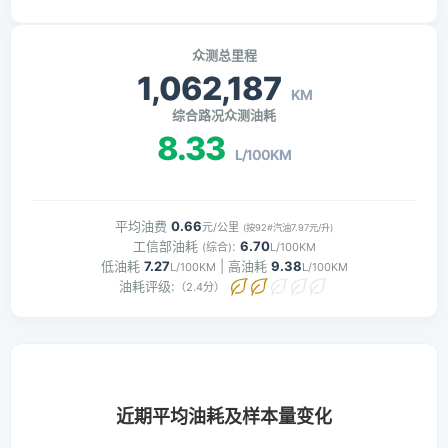
众测总里程
1,062,187
KM
综合路况众测油耗
8.33
L/100KM
平均油费
0.66
元/公里
(按92#汽油7.97元/升)
工信部油耗
:
6.70
(综合)
L/100KM
低油耗
7.27
| 高油耗
9.38
L/100KM
L/100KM
油耗评级:
（2.4分）