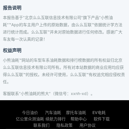
报告说明
本报告基于"北京么么互联信息技术有限公司"旗下产品"小熊油
耗"™App的车主用户上传的原始数据，由么么互联™依据统计学方法
进行统计而成。么么互联™并未对原始数据进行任何修改。感谢广大
车友每一次认真的记录！
权益声明
小熊油耗™网站的车型车系油耗数据和排行榜数据的所有权益归北京
么么互联信息技术有限公司所有。所有对本站数据的商业应用均应获
得么么互联™的授权。未经许可使用，么么互联™有权追究相应侵权责
任。
客服联系"小熊油耗的熊大"（微信号：xxnh-xd）。
今日油价
汽车油耗
摩托车油耗
EV电耗
亿公里众测油耗
续航力排行
帮助中心
软件下载
联系我们
隐私政策
用户协议