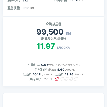
燃料形式
汽油
指导价格
12.28
万元
整备质量
1661
KG
众测总里程
99,500
KM
综合路况众测油耗
11.97
L/100KM
平均油费
0.95
元/公里
(按92#汽油7.97元/升)
工信部油耗
:
8.60
(综合)
L/100KM
低油耗
10.18
| 高油耗
13.76
L/100KM
L/100KM
油耗评级:
（0.1分）