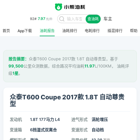
车主
7.97
92#
查油耗
元/升
首页
App下载
油耗报告
油耗排行
电耗排行
插混排行
帮助
报告摘要：
众泰T600 Coupe 2017款 1.8T 自动尊贵型，基于
99,500
公里众测数据，综合路况平均油耗
11.97
L/100KM， 油耗评
级
1星
。
众泰T600 Coupe 2017款 1.8T 自动尊贵
型
发动机
1.8T 177马力 L4
进气形式
涡轮增压
变速箱
6挡湿式双离合
变速形式
自动档