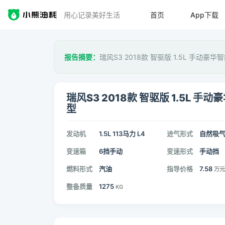
用心记录美好生活
首页
App下载
报告摘要：
瑞风S3 2018款 智驱版 1.5L 手动豪
瑞风S3 2018款 智驱版 1.5L 手动
型
发动机
1.5L 113马力 L4
进气形式
自然吸
变速箱
6挡手动
变速形式
手动挡
燃料形式
汽油
指导价格
7.58
万元
整备质量
1275
KG