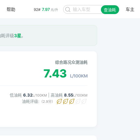
帮助
车主
7.97
92#
查油耗
元/升
 油耗评级
3星
。
综合路况众测油耗
7.43
L/100KM
低油耗
6.32
| 高油耗
8.55
L/100KM
L/100KM
油耗评级:
（2.9分）