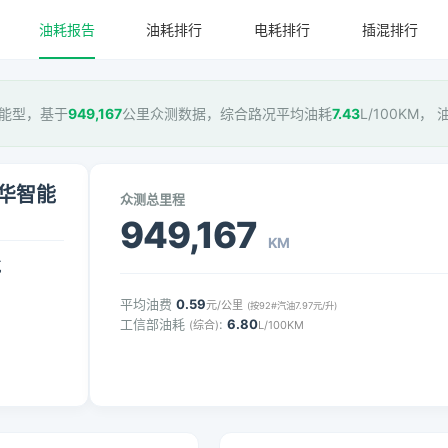
油耗报告
油耗排行
电耗排行
插混排行
华智能型，基于
949,167
公里众测数据，综合路况平均油耗
7.43
L/100KM，
豪华智能
众测总里程
949,167
KM
气
平均油费
0.59
元/公里
(按92#汽油7.97元/升)
工信部油耗
:
6.80
(综合)
L/100KM