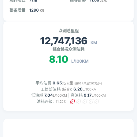
燃料形式
汽油
指导价格
11.88
万元
整备质量
1290
KG
众测总里程
12,747,136
KM
综合路况众测油耗
8.10
L/100KM
平均油费
0.65
元/公里
(按92#汽油7.97元/升)
工信部油耗
:
6.20
(综合)
L/100KM
低油耗
7.04
| 高油耗
9.17
L/100KM
L/100KM
油耗评级:
（1.2分）