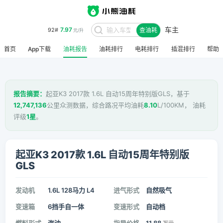
车主
7.97
92#
查油耗
元/升
首页
App下载
油耗报告
油耗排行
电耗排行
插混排行
帮助
报告摘要：
起亚K3 2017款 1.6L 自动15周年特别版GLS，基于
12,747,136
公里众测数据，综合路况平均油耗
8.10
L/100KM， 油耗
评级
1星
。
起亚K3 2017款 1.6L 自动15周年特别版
GLS
发动机
1.6L 128马力 L4
进气形式
自然吸气
变速箱
6挡手自一体
变速形式
自动档