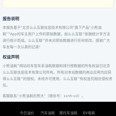
报告说明
本报告基于"北京么么互联信息技术有限公司"旗下产品"小熊油
耗"™App的车主用户上传的原始数据，由么么互联™依据统计学方法
进行统计而成。么么互联™并未对原始数据进行任何修改。感谢广大
车友每一次认真的记录！
权益声明
小熊油耗™网站的车型车系油耗数据和排行榜数据的所有权益归北京
么么互联信息技术有限公司所有。所有对本站数据的商业应用均应获
得么么互联™的授权。未经许可使用，么么互联™有权追究相应侵权责
任。
客服联系"小熊油耗的熊大"（微信号：xxnh-xd）。
今日油价
汽车油耗
摩托车油耗
EV电耗