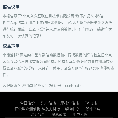
报告说明
本报告基于"北京么么互联信息技术有限公司"旗下产品"小熊油
耗"™App的车主用户上传的原始数据，由么么互联™依据统计学方法
进行统计而成。么么互联™并未对原始数据进行任何修改。感谢广大
车友每一次认真的记录！
权益声明
小熊油耗™网站的车型车系油耗数据和排行榜数据的所有权益归北京
么么互联信息技术有限公司所有。所有对本站数据的商业应用均应获
得么么互联™的授权。未经许可使用，么么互联™有权追究相应侵权责
任。
客服联系"小熊油耗的熊大"（微信号：xxnh-xd）。
今日油价
汽车油耗
摩托车油耗
EV电耗
亿公里众测油耗
续航力排行
帮助中心
软件下载
联系我们
隐私政策
用户协议