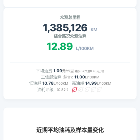
众测总里程
1,385,126
KM
综合路况众测油耗
12.89
L/100KM
平均油费
1.09
元/公里
(按95#汽油8.48元/升)
工信部油耗
:
11.00
(综合)
L/100KM
低油耗
10.78
| 高油耗
14.99
L/100KM
L/100KM
油耗评级:
（0.8分）