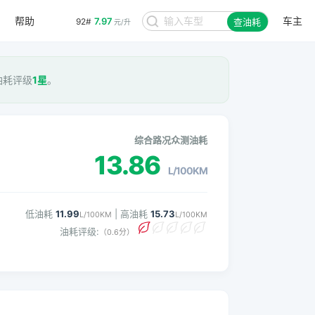
帮助
车主
7.97
92#
查油耗
元/升
 油耗评级
1星
。
综合路况众测油耗
13.86
L/100KM
低油耗
11.99
| 高油耗
15.73
L/100KM
L/100KM
油耗评级:
（0.6分）