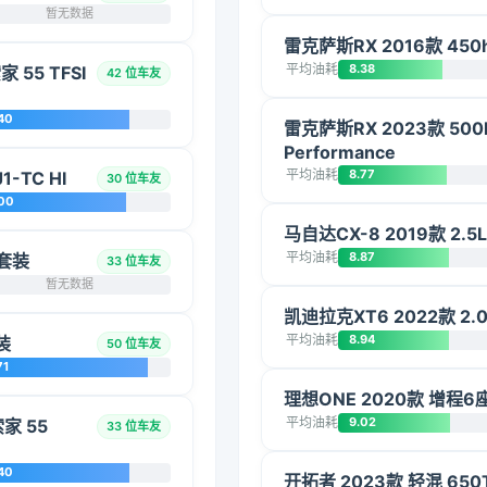
暂无数据
雷克萨斯RX 2016款 45
平均油耗
8.38
家 55 TFSI
42 位车友
40
雷克萨斯RX 2023款 500
Performance
平均油耗
8.77
-TC HI
30 位车友
00
马自达CX-8 2019款 2.
平均油耗
8.87
动套装
33 位车友
暂无数据
凯迪拉克XT6 2022款 
平均油耗
8.94
装
50 位车友
71
理想ONE 2020款 增程6
平均油耗
9.02
索家 55
33 位车友
40
开拓者 2023款 轻混 650