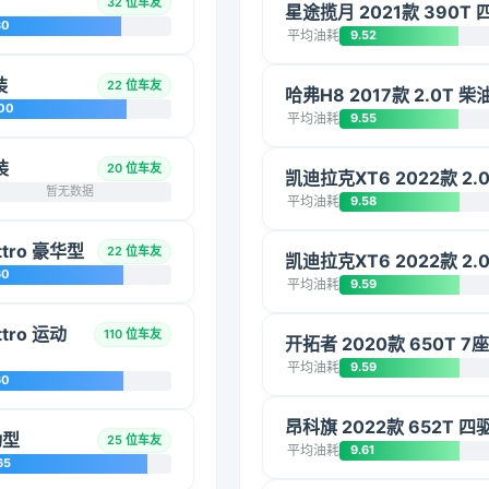
32 位车友
星途揽月 2021款 390T
30
平均油耗
9.52
装
22 位车友
哈弗H8 2017款 2.0T
00
平均油耗
9.55
装
20 位车友
凯迪拉克XT6 2022款 
暂无数据
平均油耗
9.58
ttro 豪华型
22 位车友
凯迪拉克XT6 2022款 2
60
平均油耗
9.59
ttro 运动
110 位车友
开拓者 2020款 650T 7
平均油耗
9.59
60
昂科旗 2022款 652T 
动型
25 位车友
平均油耗
9.61
65