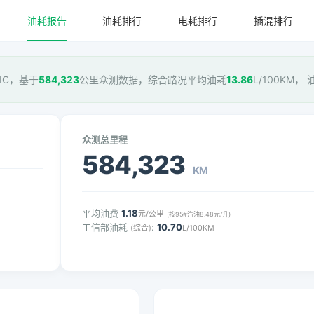
油耗报告
油耗排行
电耗排行
插混排行
AMIC，基于
584,323
公里众测数据，综合路况平均油耗
13.86
L/100KM，
众测总里程
584,323
KM
平均油费
1.18
元/公里
(按95#汽油8.48元/升)
工信部油耗
:
10.70
(综合)
L/100KM