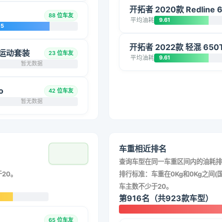
开拓者 2020款 Redline 
88 位车友
平均油耗
9.61
75
开拓者 2022款 轻混 650T 
 M运动套装
23 位车友
平均油耗
9.61
暂无数据
o
42 位车友
暂无数据
车重相近排名
查询车型在同一车重区间内的油耗排
20。
排行标准：车重在0Kg和0Kg之间(国
车主数不少于20。
第916名（共923款车型）
65 位车友