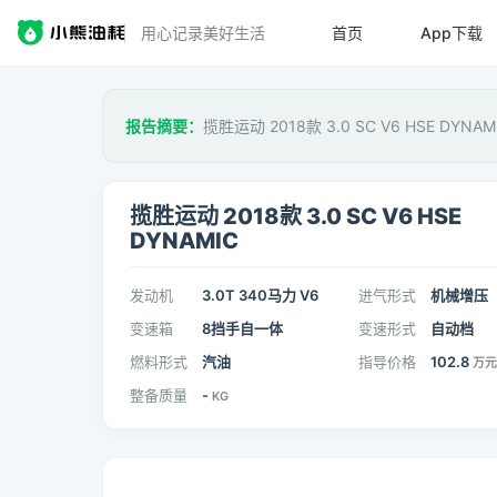
用心记录美好生活
首页
App下载
报告摘要：
揽胜运动 2018款 3.0 SC V6 HSE DYN
揽胜运动 2018款 3.0 SC V6 HSE
DYNAMIC
发动机
3.0T 340马力 V6
进气形式
机械增压
变速箱
8挡手自一体
变速形式
自动档
燃料形式
汽油
指导价格
102.8
万元
整备质量
-
KG