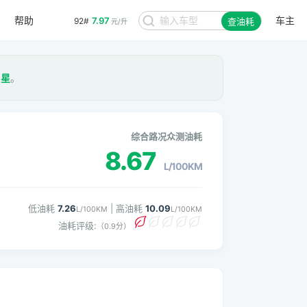
帮助
车主
7.97
92#
查油耗
元/升
1星
。
综合路况众测油耗
8.67
L/100KM
低油耗
7.26
| 高油耗
10.09
L/100KM
L/100KM
油耗评级:
（0.9分）