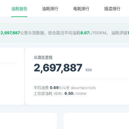
油耗报告
油耗排行
电耗排行
插混排行
于
2,697,887
公里众测数据，综合路况平均油耗
8.67
L/100KM， 油耗评级
众测总里程
2,697,887
KM
平均油费
0.69
元/公里
(按92#汽油7.97元/升)
工信部油耗
:
6.50
(综合)
L/100KM