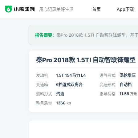
用心记录美好生活
首页
App下载
报告摘要：
秦Pro 2018款 1.5TI 自动智联锋耀型，基
秦Pro 2018款 1.5TI 自动智联锋耀型
发动机
1.5T 154马力 L4
进气形式
涡轮增压
变速箱
6挡湿式双离合
变速形式
自动档
燃料形式
汽油
指导价格
11.58
万元
整备质量
1360
KG