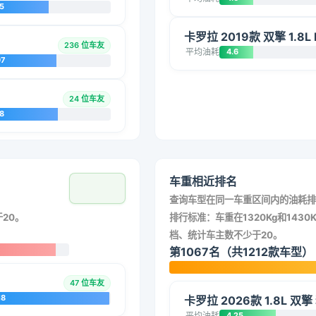
5
卡罗拉 2019款 双擎 1.8L 
236 位车友
平均油耗
4.6
97
24 位车友
8
车重相近排名
查询车型在同一车重区间内的油耗排
20。
排行标准：车重在1320Kg和1430K
档、统计车主数不少于20。
第1067名（共1212款车型）
47 位车友
18
卡罗拉 2026款 1.8L 双
平均油耗
4.25