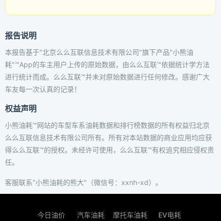
报告说明
本报告基于"北京么么互联信息技术有限公司"旗下产品"小熊油
耗"™App的车主用户上传的原始数据，由么么互联™依据统计学方法
进行统计而成。么么互联™并未对原始数据进行任何修改。感谢广大
车友每一次认真的记录！
权益声明
小熊油耗™网站的车型车系油耗数据和排行榜数据的所有权益归北京
么么互联信息技术有限公司所有。所有对本站数据的商业应用均应获
得么么互联™的授权。未经许可使用，么么互联™有权追究相应侵权责
任。
客服联系"小熊油耗的熊大"（微信号：xxnh-xd）。
今日油价
汽车油耗
摩托车油耗
EV电耗