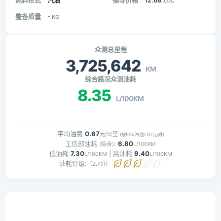
燃料形式
汽油
指导价格
12.68
万元
整备质量
-
KG
众测总里程
3,725,642
KM
综合路况众测油耗
8.35
L/100KM
平均油费
0.67
元/公里
(按92#汽油7.97元/升)
工信部油耗
:
6.80
(综合)
L/100KM
低油耗
7.30
| 高油耗
9.40
L/100KM
L/100KM
油耗评级:
（2.7分）