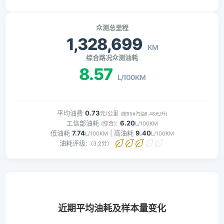
众测总里程
1,328,699
KM
综合路况众测油耗
8.57
L/100KM
平均油费
0.73
元/公里
(按95#汽油8.48元/升)
工信部油耗
:
6.20
(综合)
L/100KM
低油耗
7.74
| 高油耗
9.40
L/100KM
L/100KM
油耗评级:
（3.2分）