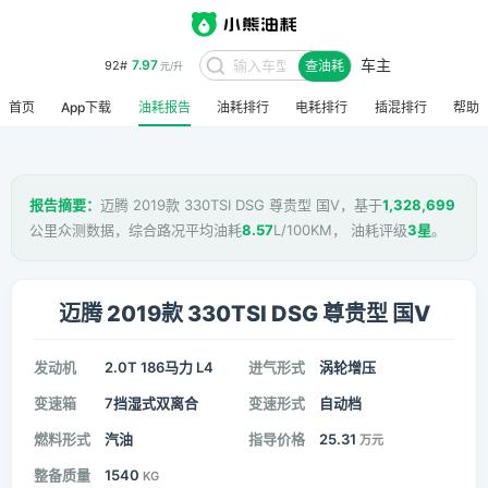
车主
7.97
92#
查油耗
元/升
首页
App下载
油耗报告
油耗排行
电耗排行
插混排行
帮助
报告摘要：
迈腾 2019款 330TSI DSG 尊贵型 国V，基于
1,328,699
公里众测数据，综合路况平均油耗
8.57
L/100KM， 油耗评级
3星
。
迈腾 2019款 330TSI DSG 尊贵型 国V
发动机
2.0T 186马力 L4
进气形式
涡轮增压
变速箱
7挡湿式双离合
变速形式
自动档
燃料形式
汽油
指导价格
25.31
万元
整备质量
1540
KG