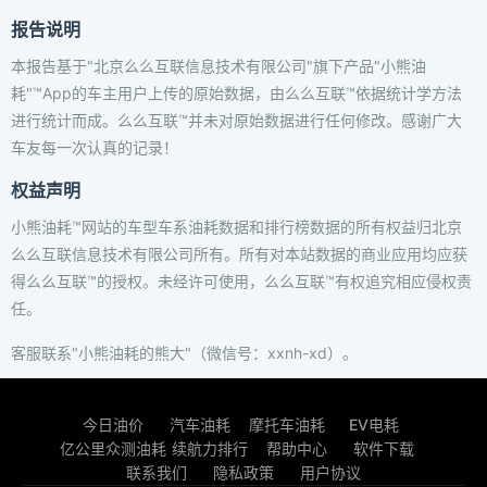
报告说明
本报告基于"北京么么互联信息技术有限公司"旗下产品"小熊油
耗"™App的车主用户上传的原始数据，由么么互联™依据统计学方法
进行统计而成。么么互联™并未对原始数据进行任何修改。感谢广大
车友每一次认真的记录！
权益声明
小熊油耗™网站的车型车系油耗数据和排行榜数据的所有权益归北京
么么互联信息技术有限公司所有。所有对本站数据的商业应用均应获
得么么互联™的授权。未经许可使用，么么互联™有权追究相应侵权责
任。
客服联系"小熊油耗的熊大"（微信号：xxnh-xd）。
今日油价
汽车油耗
摩托车油耗
EV电耗
亿公里众测油耗
续航力排行
帮助中心
软件下载
联系我们
隐私政策
用户协议