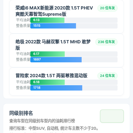
荣威i6 MAX新能源 2020款 1.5T PHEV
20 位车友
爽酷天幕智驾Supreme版
平均油耗
6.13
整备质量
1515
皓极 2022款 马赫双擎 1.5T MHD 敢梦
236 位车友
版
平均油耗
6.17
整备质量
1697
冒险家 2024款 1.5T 两驱尊雅混动版
24 位车友
平均油耗
6.18
整备质量
1718
同级别排名
查询车型在同级别车型内的油耗排行榜
排行标准：中型SUV, 自动档, 统计车主数不少于20。