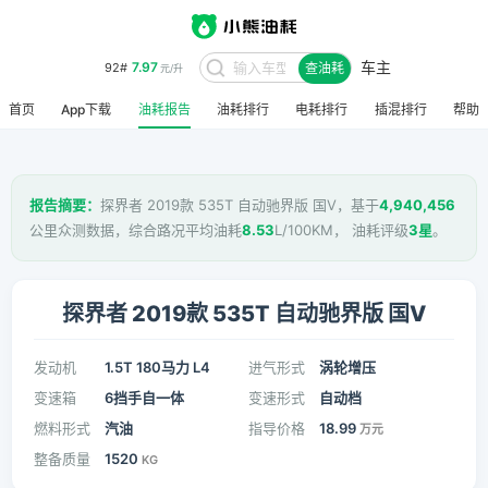
车主
8.48
95#
查油耗
元/升
首页
App下载
油耗报告
油耗排行
电耗排行
插混排行
帮助
报告摘要：
探界者 2019款 535T 自动驰界版 国V，基于
4,940,456
公里众测数据，综合路况平均油耗
8.53
L/100KM， 油耗评级
3星
。
探界者 2019款 535T 自动驰界版 国V
发动机
1.5T 180马力 L4
进气形式
涡轮增压
变速箱
6挡手自一体
变速形式
自动档
燃料形式
汽油
指导价格
18.99
万元
整备质量
1520
KG