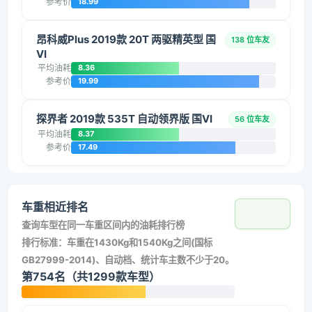
参考价
18.99
昂科威Plus 2019款 20T 两驱精英型 国
138 位车友
VI
平均油耗
8.36
参考价
19.99
探界者 2019款 535T 自动领界版 国VI
56 位车友
平均油耗
8.37
参考价
17.49
车重相近排名
查询车型在同一车重区间内的油耗排行榜
排行标准：车重在1430Kg和1540Kg之间(国标
GB27999-2014)、自动档、统计车主数不少于20。
第754名（共1299款车型）