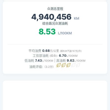
众测总里程
4,940,456
KM
综合路况众测油耗
8.53
L/100KM
平均油费
0.68
元/公里
(按92#汽油7.97元/升)
工信部油耗
:
6.70
(综合)
L/100KM
低油耗
7.43
| 高油耗
9.62
L/100KM
L/100KM
油耗评级:
（3.2分）