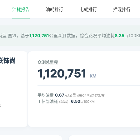
油耗报告
油耗排行
电耗排行
插混排行
锋尚型 国VI，基于
1,120,751
公里众测数据，综合路况平均油耗
8.35
L/10
智联锋尚
众测总里程
1,120,751
KM
压
平均油费
0.67
元/公里
(按92#汽油7.97元/升)
工信部油耗
:
6.50
(综合)
L/100KM
元