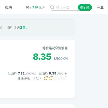
帮助
车主
7.97
92#
查油耗
元/升
0KM， 油耗评级
2星
。
综合路况众测油耗
8.35
L/100KM
低油耗
7.32
| 高油耗
9.39
L/100KM
L/100KM
油耗评级:
（1.5分）