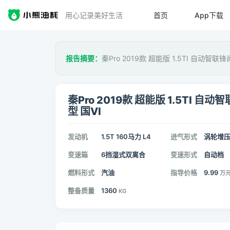
用心记录美好生活
首页
App下载
报告摘要：
秦Pro 2019款 超能版 1.5TI 自动智联
秦Pro 2019款 超能版 1.5TI 自动
型 国VI
发动机
1.5T 160马力 L4
进气形式
涡轮增
变速箱
6挡湿式双离合
变速形式
自动档
燃料形式
汽油
指导价格
9.99
万
整备质量
1360
KG