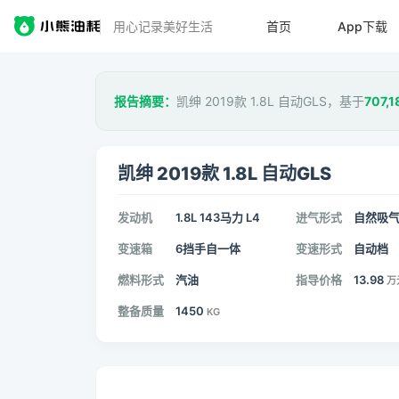
用心记录美好生活
首页
App下载
报告摘要：
凯绅 2019款 1.8L 自动GLS，基于
707,1
凯绅 2019款 1.8L 自动GLS
发动机
1.8L 143马力 L4
进气形式
自然吸
变速箱
6挡手自一体
变速形式
自动档
燃料形式
汽油
指导价格
13.98
万
整备质量
1450
KG