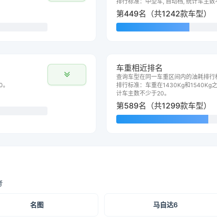
排行标准：中型车, 自动档, 统计车主数
第449名（共1242款车型）
车重相近排名
查询车型在同一车重区间内的油耗排行
0。
排行标准：车重在1430Kg和1540Kg之
计车主数不少于20。
第589名（共1299款车型）
考
名图
马自达6