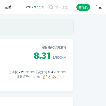
帮助
车主
7.97
92#
查油耗
元/升
综合路况众测油耗
8.31
L/100KM
低油耗
7.21
| 高油耗
9.42
L/100KM
L/100KM
油耗评级:
（2.6分）