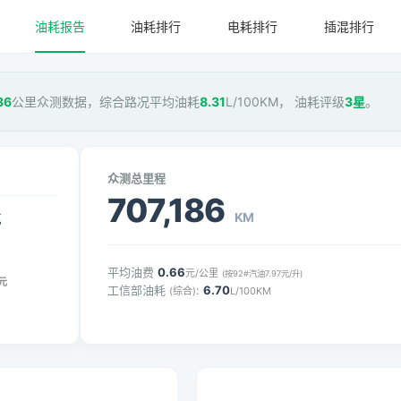
油耗报告
油耗排行
电耗排行
插混排行
86
公里众测数据，综合路况平均油耗
8.31
L/100KM， 油耗评级
3星
。
众测总里程
707,186
KM
气
平均油费
0.66
元/公里
(按92#汽油7.97元/升)
元
工信部油耗
:
6.70
(综合)
L/100KM