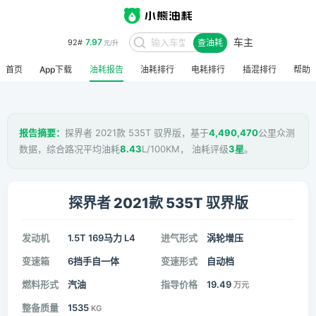
车主
7.97
92#
查油耗
元/升
首页
App下载
油耗报告
油耗排行
电耗排行
插混排行
帮助
报告摘要：
探界者 2021款 535T 驭界版，基于
4,490,470
公里众测
数据，综合路况平均油耗
8.43
L/100KM， 油耗评级
3星
。
探界者 2021款 535T 驭界版
发动机
1.5T 169马力 L4
进气形式
涡轮增压
变速箱
6挡手自一体
变速形式
自动档
燃料形式
汽油
指导价格
19.49
万元
整备质量
1535
KG