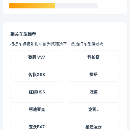
相关车型推荐
根据车辆级别和车价为您筛选了一些热门车型供参考
魏牌 VV7
科帕奇
传祺GS8
探岳
红旗HS5
冠道
柯迪亚克
途观L
宝沃BX7
星途凌云