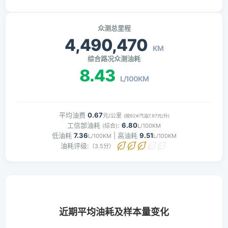
众测总里程
4,490,470
KM
综合路况众测油耗
8.43
L/100KM
平均油费
0.67
元/公里
(按92#汽油7.97元/升)
工信部油耗
:
6.80
(综合)
L/100KM
低油耗
7.36
| 高油耗
9.51
L/100KM
L/100KM
油耗评级:
（3.5分）