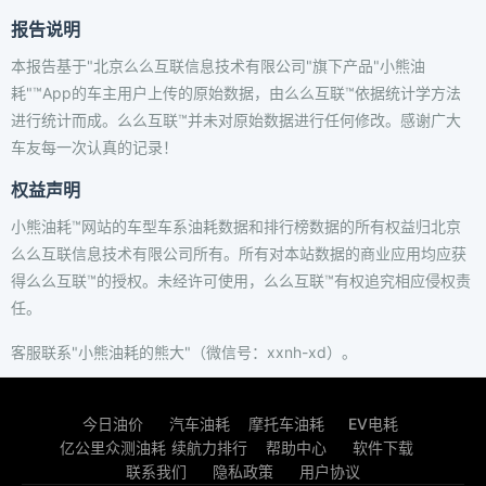
报告说明
本报告基于"北京么么互联信息技术有限公司"旗下产品"小熊油
耗"™App的车主用户上传的原始数据，由么么互联™依据统计学方法
进行统计而成。么么互联™并未对原始数据进行任何修改。感谢广大
车友每一次认真的记录！
权益声明
小熊油耗™网站的车型车系油耗数据和排行榜数据的所有权益归北京
么么互联信息技术有限公司所有。所有对本站数据的商业应用均应获
得么么互联™的授权。未经许可使用，么么互联™有权追究相应侵权责
任。
客服联系"小熊油耗的熊大"（微信号：xxnh-xd）。
今日油价
汽车油耗
摩托车油耗
EV电耗
亿公里众测油耗
续航力排行
帮助中心
软件下载
联系我们
隐私政策
用户协议