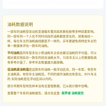
油耗数据说明
一部车的油耗受发动机变速箱车重风阻系数轮胎等多种因素影响。
同一部车同一个人在不同时间段的油耗都是变化的，就象指纹一
样，每位车主的油耗曲线都是不一样的，买车要避免用特定车主的
单一数据来评估一款车的油耗。
平均油耗
是同车型多位小熊油耗车主综合路况油耗的平均值，可以
相对真实地反应一款车的综合油耗水平。10名车主以上的数据就具
有参考价值了，参考车友数量越大越准确。
低油耗高油耗值
是这款车的油耗一般浮动区间，同一车型，有些车
主油耗高，有些车主油耗低，不同的城市油耗也有变化，80%车主
的 实际油耗是在浮动区间以内的。
部分早期车型有些样本没有总里程数据，已从统计图中忽略。
查看整个车系的油耗报告，请点击这里:
探界者 油耗报告