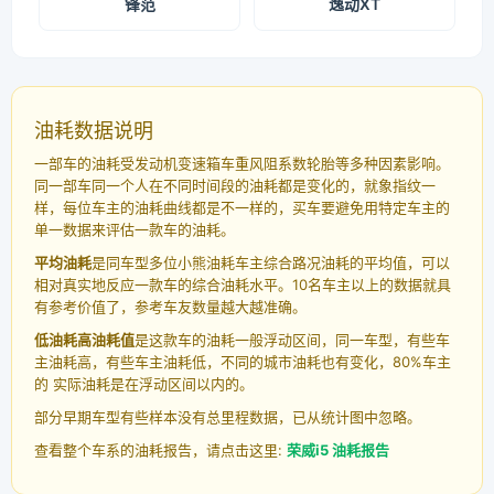
锋范
逸动XT
油耗数据说明
一部车的油耗受发动机变速箱车重风阻系数轮胎等多种因素影响。
同一部车同一个人在不同时间段的油耗都是变化的，就象指纹一
样，每位车主的油耗曲线都是不一样的，买车要避免用特定车主的
单一数据来评估一款车的油耗。
平均油耗
是同车型多位小熊油耗车主综合路况油耗的平均值，可以
相对真实地反应一款车的综合油耗水平。10名车主以上的数据就具
有参考价值了，参考车友数量越大越准确。
低油耗高油耗值
是这款车的油耗一般浮动区间，同一车型，有些车
主油耗高，有些车主油耗低，不同的城市油耗也有变化，80%车主
的 实际油耗是在浮动区间以内的。
部分早期车型有些样本没有总里程数据，已从统计图中忽略。
查看整个车系的油耗报告，请点击这里:
荣威i5 油耗报告