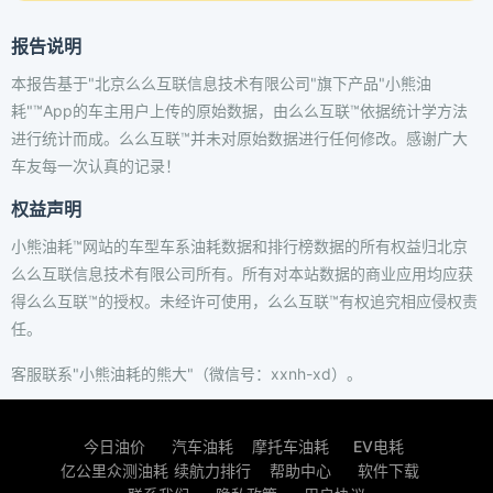
报告说明
本报告基于"北京么么互联信息技术有限公司"旗下产品"小熊油
耗"™App的车主用户上传的原始数据，由么么互联™依据统计学方法
进行统计而成。么么互联™并未对原始数据进行任何修改。感谢广大
车友每一次认真的记录！
权益声明
小熊油耗™网站的车型车系油耗数据和排行榜数据的所有权益归北京
么么互联信息技术有限公司所有。所有对本站数据的商业应用均应获
得么么互联™的授权。未经许可使用，么么互联™有权追究相应侵权责
任。
客服联系"小熊油耗的熊大"（微信号：xxnh-xd）。
今日油价
汽车油耗
摩托车油耗
EV电耗
亿公里众测油耗
续航力排行
帮助中心
软件下载