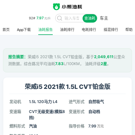
7.97
92#
元/升
车主
查油耗
8.48
95#
元/升
首页
App下载
油耗报告
油耗排行
电耗排行
插混排行
帮助
报告摘要：
荣威i5 2021款 1.5L CVT铂金版，基于
2,049,611
公里众
测数据，综合路况平均油耗
7.83
L/100KM， 油耗评级
2星
。
荣威i5 2021款 1.5L CVT铂金版
发动机
1.5L 120马力 L4
进气形式
自然吸气
变速箱
CVT无级变速(模拟8
变速形式
自动档
挡)
燃料形式
汽油
指导价格
7.99
万元