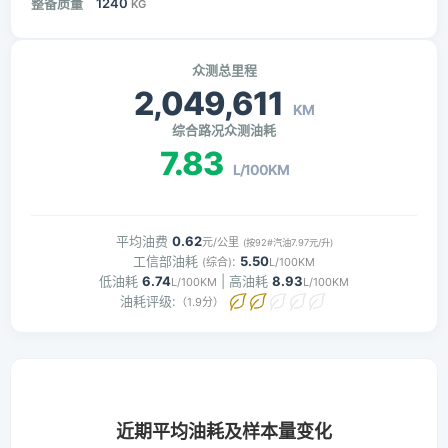
整备质量
1240
KG
众测总里程
2,049,611
KM
综合路况众测油耗
7.83
L/100KM
平均油费
0.62
元/公里
(按92#汽油7.97元/升)
工信部油耗
:
5.50
(综合)
L/100KM
低油耗
6.74
| 高油耗
8.93
L/100KM
L/100KM
油耗评级:
（1.9分）