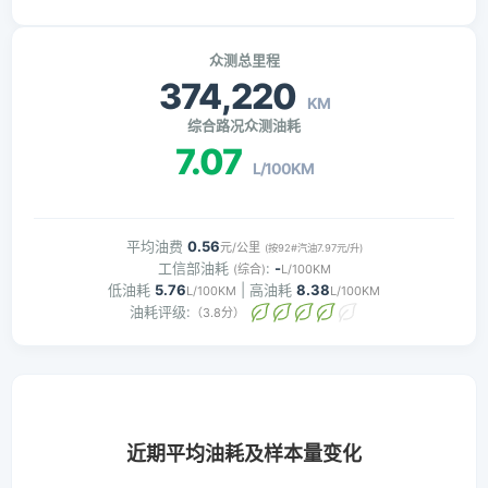
众测总里程
374,220
KM
综合路况众测油耗
7.07
L/100KM
平均油费
0.56
元/公里
(按92#汽油7.97元/升)
工信部油耗
:
-
(综合)
L/100KM
低油耗
5.76
| 高油耗
8.38
L/100KM
L/100KM
油耗评级:
（3.8分）