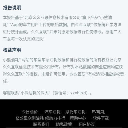
报告说明
本报告基于"北京么么互联信息技术有限公司"旗下产品"小熊油
耗"™App的车主用户上传的原始数据，由么么互联™依据统计学方法
进行统计而成。么么互联™并未对原始数据进行任何修改。感谢广大
车友每一次认真的记录！
权益声明
小熊油耗™网站的车型车系油耗数据和排行榜数据的所有权益归北京
么么互联信息技术有限公司所有。所有对本站数据的商业应用均应获
得么么互联™的授权。未经许可使用，么么互联™有权追究相应侵权责
任。
客服联系"小熊油耗的熊大"（微信号：xxnh-xd）。
今日油价
汽车油耗
摩托车油耗
EV电耗
亿公里众测油耗
续航力排行
帮助中心
软件下载
联系我们
隐私政策
用户协议