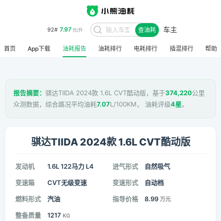
车主
7.97
92#
查油耗
元/升
首页
App下载
油耗报告
油耗排行
电耗排行
插混排行
帮助
报告摘要：
骐达TIIDA 2024款 1.6L CVT酷动版，基于
374,220
公里
众测数据，综合路况平均油耗
7.07
L/100KM， 油耗评级
4星
。
骐达TIIDA 2024款 1.6L CVT酷动版
发动机
1.6L 122马力 L4
进气形式
自然吸气
变速箱
CVT无级变速
变速形式
自动档
燃料形式
汽油
指导价格
8.99
万元
整备质量
1217
KG