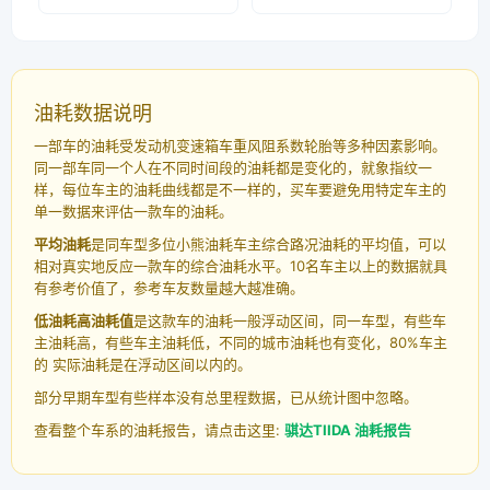
油耗数据说明
一部车的油耗受发动机变速箱车重风阻系数轮胎等多种因素影响。
同一部车同一个人在不同时间段的油耗都是变化的，就象指纹一
样，每位车主的油耗曲线都是不一样的，买车要避免用特定车主的
单一数据来评估一款车的油耗。
平均油耗
是同车型多位小熊油耗车主综合路况油耗的平均值，可以
相对真实地反应一款车的综合油耗水平。10名车主以上的数据就具
有参考价值了，参考车友数量越大越准确。
低油耗高油耗值
是这款车的油耗一般浮动区间，同一车型，有些车
主油耗高，有些车主油耗低，不同的城市油耗也有变化，80%车主
的 实际油耗是在浮动区间以内的。
部分早期车型有些样本没有总里程数据，已从统计图中忽略。
查看整个车系的油耗报告，请点击这里:
骐达TIIDA 油耗报告