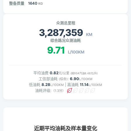
整备质量
1640
KG
众测总里程
3,287,359
KM
综合路况众测油耗
9.71
L/100KM
平均油费
0.82
元/公里
(按95#汽油8.48元/升)
工信部油耗
:
6.90
(综合)
L/100KM
低油耗
8.28
| 高油耗
11.14
L/100KM
L/100KM
油耗评级:
（1.3分）