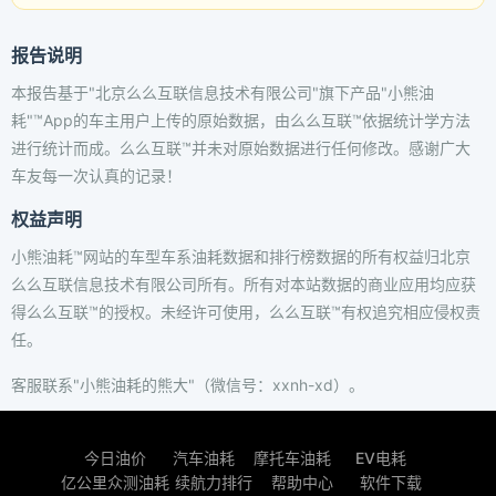
报告说明
本报告基于"北京么么互联信息技术有限公司"旗下产品"小熊油
耗"™App的车主用户上传的原始数据，由么么互联™依据统计学方法
进行统计而成。么么互联™并未对原始数据进行任何修改。感谢广大
车友每一次认真的记录！
权益声明
小熊油耗™网站的车型车系油耗数据和排行榜数据的所有权益归北京
么么互联信息技术有限公司所有。所有对本站数据的商业应用均应获
得么么互联™的授权。未经许可使用，么么互联™有权追究相应侵权责
任。
客服联系"小熊油耗的熊大"（微信号：xxnh-xd）。
今日油价
汽车油耗
摩托车油耗
EV电耗
亿公里众测油耗
续航力排行
帮助中心
软件下载