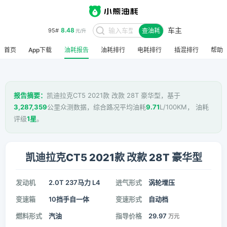
车主
8.48
95#
查油耗
元/升
首页
App下载
油耗报告
油耗排行
电耗排行
插混排行
帮助
报告摘要：
凯迪拉克CT5 2021款 改款 28T 豪华型，基于
3,287,359
公里众测数据，综合路况平均油耗
9.71
L/100KM， 油耗
评级
1星
。
凯迪拉克CT5 2021款 改款 28T 豪华型
发动机
2.0T 237马力 L4
进气形式
涡轮增压
变速箱
10挡手自一体
变速形式
自动档
燃料形式
汽油
指导价格
29.97
万元