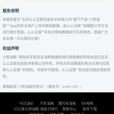
报告说明
本报告基于"北京么么互联信息技术有限公司"旗下产品"小熊油
耗"™App的车主用户上传的原始数据，由么么互联™依据统计学方法
进行统计而成。么么互联™并未对原始数据进行任何修改。感谢广大
车友每一次认真的记录！
权益声明
小熊油耗™网站的车型车系油耗数据和排行榜数据的所有权益归北京
么么互联信息技术有限公司所有。所有对本站数据的商业应用均应获
得么么互联™的授权。未经许可使用，么么互联™有权追究相应侵权责
任。
客服联系"小熊油耗的熊大"（微信号：xxnh-xd）。
今日油价
汽车油耗
摩托车油耗
EV电耗
亿公里众测油耗
续航力排行
帮助中心
软件下载