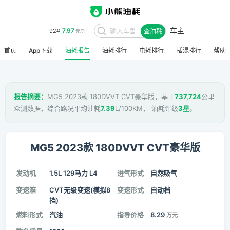
车主
7.97
92#
查油耗
元/升
首页
App下载
油耗报告
油耗排行
电耗排行
插混排行
帮助
报告摘要：
MG5 2023款 180DVVT CVT豪华版，基于
737,724
公里
众测数据，综合路况平均油耗
7.39
L/100KM， 油耗评级
3星
。
MG5 2023款 180DVVT CVT豪华版
发动机
1.5L 129马力 L4
进气形式
自然吸气
变速箱
CVT无级变速(模拟8
变速形式
自动档
挡)
燃料形式
汽油
指导价格
8.29
万元