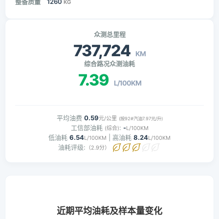
整备质量
1260
KG
众测总里程
737,724
KM
综合路况众测油耗
7.39
L/100KM
平均油费
0.59
元/公里
(按92#汽油7.97元/升)
工信部油耗
:
-
(综合)
L/100KM
低油耗
6.54
| 高油耗
8.24
L/100KM
L/100KM
油耗评级:
（2.9分）