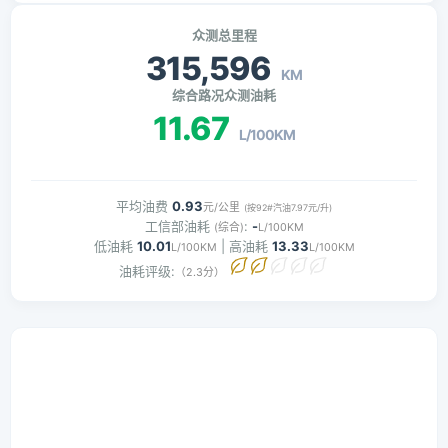
众测总里程
315,596
KM
综合路况众测油耗
11.67
L/100KM
平均油费
0.93
元/公里
(按92#汽油7.97元/升)
工信部油耗
:
-
(综合)
L/100KM
低油耗
10.01
| 高油耗
13.33
L/100KM
L/100KM
油耗评级:
（2.3分）