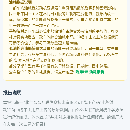
油耗数据说明
一部车的油耗受发动机变速箱车重风阻系数轮胎等多种因素影响。
同一部车同一个人在不同时间段的油耗都是变化的，就象指纹一
样，每位车主的油耗曲线都是不一样的，买车要避免用特定车主的
单一数据来评估一款车的油耗。
平均油耗
是同车型多位小熊油耗车主综合路况油耗的平均值，可以
相对真实地反应一款车的综合油耗水平。10名车主以上的数据就具
有参考价值了，参考车友数量越大越准确。
低油耗高油耗值
是这款车的油耗一般浮动区间，同一车型，有些车
主油耗高，有些车主油耗低，不同的城市油耗也有变化，80%车主
的 实际油耗是在浮动区间以内的。
部分早期车型有些样本没有总里程数据，已从统计图中忽略。
查看整个车系的油耗报告，请点击这里:
哈弗H5 油耗报告
报告说明
本报告基于"北京么么互联信息技术有限公司"旗下产品"小熊油
耗"™App的车主用户上传的原始数据，由么么互联™依据统计学方法
进行统计而成。么么互联™并未对原始数据进行任何修改。感谢广大
车友每一次认真的记录！