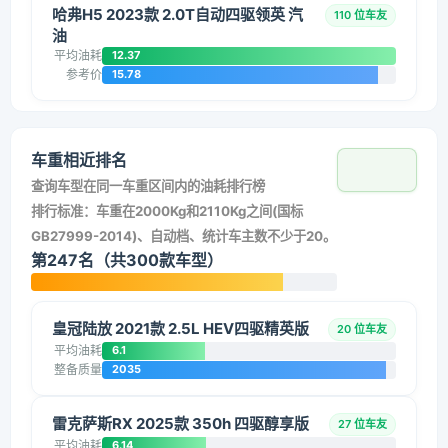
哈弗H5 2023款 2.0T自动四驱领英 汽
110 位车友
油
平均油耗
12.37
参考价
15.78
车重相近排名
查询车型在同一车重区间内的油耗排行榜
排行标准：车重在2000Kg和2110Kg之间(国标
GB27999-2014)、自动档、统计车主数不少于20。
第247名（共300款车型）
皇冠陆放 2021款 2.5L HEV四驱精英版
20 位车友
平均油耗
6.1
整备质量
2035
雷克萨斯RX 2025款 350h 四驱醇享版
27 位车友
平均油耗
6.14