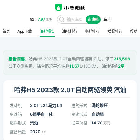
车主
8.48
95#
查油耗
元/升
首页
App下载
油耗报告
油耗排行
电耗排行
插混排行
帮助
报告摘要：
哈弗H5 2023款 2.0T自动两驱领英 汽油，基于
315,596
公里众测数据，综合路况平均油耗
11.67
L/100KM， 油耗评级
2星
。
哈弗H5 2023款 2.0T自动两驱领英 汽油
发动机
2.0T 224马力 L4
进气形式
涡轮增压
变速箱
8挡手自一体
变速形式
自动档
燃料形式
汽油
指导价格
14.78
万元
整备质量
2020
KG