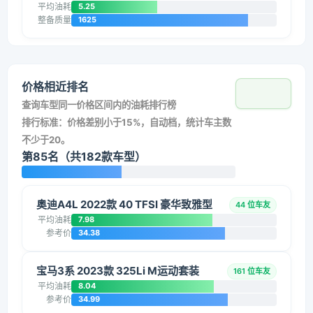
平均油耗
5.25
整备质量
1625
价格相近排名
查询车型同一价格区间内的油耗排行榜
排行标准：价格差别小于15%，自动档，统计车主数
不少于20。
第85名（共182款车型）
奥迪A4L 2022款 40 TFSI 豪华致雅型
44 位车友
平均油耗
7.98
参考价
34.38
宝马3系 2023款 325Li M运动套装
161 位车友
平均油耗
8.04
参考价
34.99