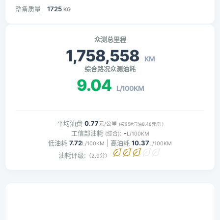
整备质量
1725
KG
众测总里程
1,758,558
KM
综合路况众测油耗
9.04
L/100KM
平均油费
0.77
元/公里
(按95#汽油8.48元/升)
工信部油耗
:
-
(综合)
L/100KM
低油耗
7.72
| 高油耗
10.37
L/100KM
L/100KM
油耗评级:
（2.9分）