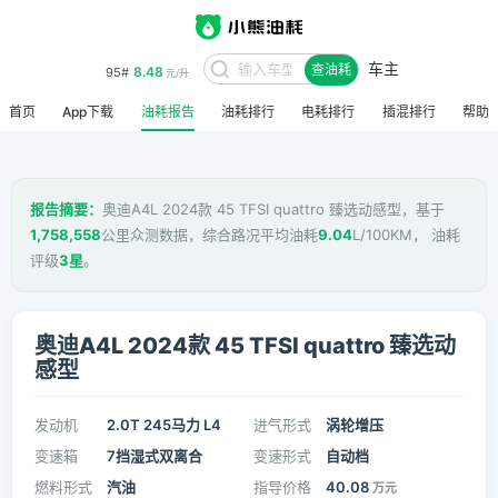
车主
8.48
95#
查油耗
元/升
首页
App下载
油耗报告
油耗排行
电耗排行
插混排行
帮助
报告摘要：
奥迪A4L 2024款 45 TFSI quattro 臻选动感型，基于
1,758,558
公里众测数据，综合路况平均油耗
9.04
L/100KM， 油耗
评级
3星
。
奥迪A4L 2024款 45 TFSI quattro 臻选动
感型
发动机
2.0T 245马力 L4
进气形式
涡轮增压
变速箱
7挡湿式双离合
变速形式
自动档
燃料形式
汽油
指导价格
40.08
万元