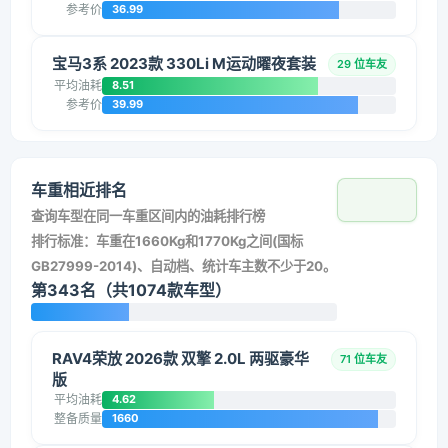
参考价
36.99
宝马3系 2023款 330Li M运动曜夜套装
29 位车友
平均油耗
8.51
参考价
39.99
车重相近排名
查询车型在同一车重区间内的油耗排行榜
排行标准：车重在1660Kg和1770Kg之间(国标
GB27999-2014)、自动档、统计车主数不少于20。
第343名（共1074款车型）
RAV4荣放 2026款 双擎 2.0L 两驱豪华
71 位车友
版
平均油耗
4.62
整备质量
1660