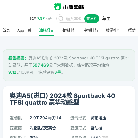
车主
7.97
92#
查油耗
元/升
首页
App下载
油耗报告
油耗排行
电耗排行
插混排行
帮助
报告摘要：
奥迪A5(进口) 2024款 Sportback 40 TFSI quattro 豪华
动感型，基于
597,469
公里众测数据，综合路况平均油耗
9.12
L/100KM， 油耗评级
3星
。
奥迪A5(进口) 2024款 Sportback 40
TFSI quattro 豪华动感型
发动机
2.0T 204马力 L4
进气形式
涡轮增压
变速箱
7挡湿式双离合
变速形式
自动档