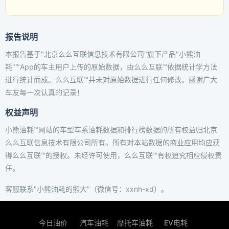
报告说明
本报告基于"北京么么互联信息技术有限公司"旗下产品"小熊油
耗"™App的车主用户上传的原始数据，由么么互联™依据统计学方法
进行统计而成。么么互联™并未对原始数据进行任何修改。感谢广大
车友每一次认真的记录！
权益声明
小熊油耗™网站的车型车系油耗数据和排行榜数据的所有权益归北京
么么互联信息技术有限公司所有。所有对本站数据的商业应用均应获
得么么互联™的授权。未经许可使用，么么互联™有权追究相应侵权责
任。
客服联系"小熊油耗的熊大"（微信号：xxnh-xd）。
今日油价
汽车油耗
摩托车油耗
EV电耗