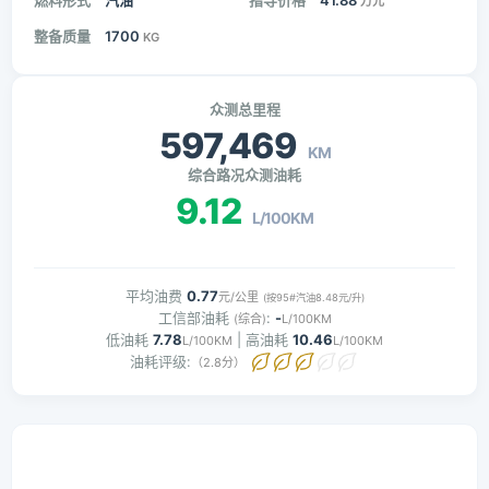
燃料形式
汽油
指导价格
41.88
万元
整备质量
1700
KG
众测总里程
597,469
KM
综合路况众测油耗
9.12
L/100KM
平均油费
0.77
元/公里
(按95#汽油8.48元/升)
工信部油耗
:
-
(综合)
L/100KM
低油耗
7.78
| 高油耗
10.46
L/100KM
L/100KM
油耗评级:
（2.8分）