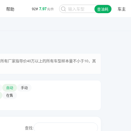
帮助
7.97
车主
92#
查油耗
元/升
所有厂家指导价40万以上的所有车型样本量不小于10，其
自动
手动
在售
查找: