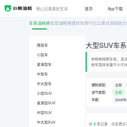
用心记录美好生活
首页
App下载
车系油耗榜
车型油耗榜
摩托车排行
亿公里众测
续航力
大型SUV车
微型车
小型车
本榜单按照车系、发动
紧凑型车
他车型样本量不小于2
中型车
中大型车
燃料类型:
全部
进气类型:
全部
小型SUV
年款:
2009
紧凑型SUV
中型SUV
中大型SUV
共
2
条记录 · 点击表