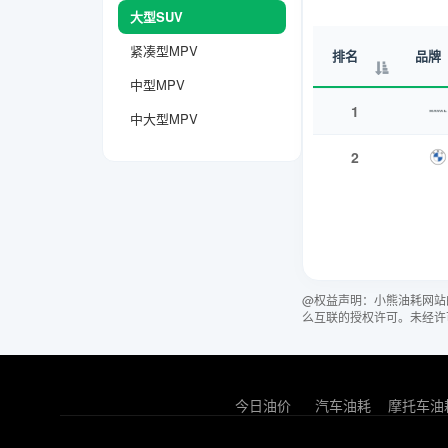
大型SUV
紧凑型MPV
排名
品牌
中型MPV
1
中大型MPV
2
@权益声明：小熊油耗网站
么互联的授权许可。未经许
今日油价
汽车油耗
摩托车油