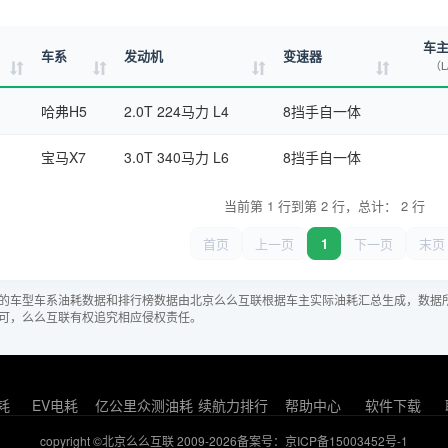
车
车系
发动机
变速器
（L
哈弗H5
2.0T 224马力 L4
8挡手自一体
宝马X7
3.0T 340马力 L6
8挡手自一体
当前第 1 行到第 2 行，总计： 2 行
首页
上一页
1
下一页
末页
的车型车系油耗数据和排行榜数据由北京么么互联根据车主实际油耗汇总生成，数据
可，么么互联有权追究相应侵权责任。
耗
EV电耗
亿公里众测油耗
续航力排行
帮助中心
软件下载
copyright ©北京么么互联 2009-2026
备案号：京ICP备15003452号-1