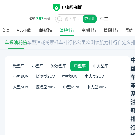
车主
7.97
92#
查油耗
元/升
首页
App下载
油耗报告
油耗排行
电耗排行
插混排行
帮助
车系油耗榜
车型油耗榜
摩托车排行
亿公里众测
续航力排行
自定义
微型车
小型车
紧凑型车
中型车
中大型车
小型SUV
紧凑型SUV
中型SUV
中大型SUV
大型SUV
紧凑型MPV
中型MPV
中大型MPV