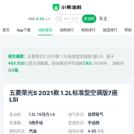
车主
8.48
95#
查油耗
元/升
首页
App下载
油耗报告
油耗排行
电耗排行
插混排行
帮助
报告摘要：
五菱荣光S 2021款 1.2L标准型空调版7座LSI，基于
453,520
公里众测数据，综合路况平均油耗
7.82
L/100KM， 油耗评
级
2星
。
五菱荣光S 2021款 1.2L标准型空调版7座
LSI
发动机
1.2L 76马力 L4
进气形式
自然吸气
变速箱
5挡手动
变速形式
手动挡
燃料形式
汽油
指导价格
4.65
万元