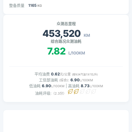
整备质量
1165
KG
众测总里程
453,520
KM
综合路况众测油耗
7.82
L/100KM
平均油费
0.62
元/公里
(按92#汽油7.97元/升)
工信部油耗
:
6.90
(综合)
L/100KM
低油耗
6.90
| 高油耗
8.73
L/100KM
L/100KM
油耗评级:
（2.3分）