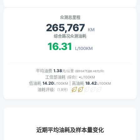
众测总里程
265,767
KM
综合路况众测油耗
16.31
L/100KM
平均油费
1.38
元/公里
(按95#汽油8.48元/升)
工信部油耗
:
-
(综合)
L/100KM
低油耗
14.20
| 高油耗
18.42
L/100KM
L/100KM
油耗评级:
（1.9分）