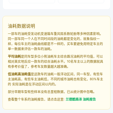
油耗数据说明
一部车的油耗受发动机变速箱车重风阻系数轮胎等多种因素影响。
同一部车同一个人在不同时间段的油耗都是变化的，就象指纹一
样，每位车主的油耗曲线都是不一样的，买车要避免用特定车主的
单一数据来评估一款车的油耗。
平均油耗
是同车型多位小熊油耗车主综合路况油耗的平均值，可以
相对真实地反应一款车的综合油耗水平。10名车主以上的数据就具
有参考价值了，参考车友数量越大越准确。
低油耗高油耗值
是这款车的油耗一般浮动区间，同一车型，有些车
主油耗高，有些车主油耗低，不同的城市油耗也有变化，80%车主
的 实际油耗是在浮动区间以内的。
部分早期车型有些样本没有总里程数据，已从统计图中忽略。
查看整个车系的油耗报告，请点击这里:
兰德酷路泽 油耗报告