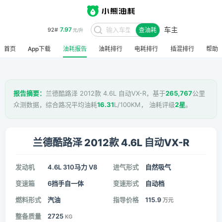
车主
7.97
92#
查油耗
元/升
首页
App下载
油耗报告
油耗排行
电耗排行
插混排行
帮助
报告摘要：
兰德酷路泽 2012款 4.6L 自动VX-R，基于
265,767
公里
众测数据，综合路况平均油耗
16.31
L/100KM， 油耗评级
2星
。
兰德酷路泽 2012款 4.6L 自动VX-R
发动机
4.6L 310马力 V8
进气形式
自然吸气
变速箱
6挡手自一体
变速形式
自动档
燃料形式
汽油
指导价格
115.9
万元
整备质量
2725
KG