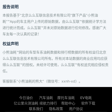
报告说明
本报告基于"北京么么互联信息技术有限公司"旗下产品"小熊油
耗"™App的车主用户上传的原始数据，由么么互联™依据统计学方法
进行统计而成。么么互联™并未对原始数据进行任何修改。感谢广大
车友每一次认真的记录！
权益声明
小熊油耗™网站的车型车系油耗数据和排行榜数据的所有权益归北京
么么互联信息技术有限公司所有。所有对本站数据的商业应用均应获
得么么互联™的授权。未经许可使用，么么互联™有权追究相应侵权责
任。
客服联系"小熊油耗的熊大"（微信号：xxnh-xd）。
今日油价
汽车油耗
摩托车油耗
EV电耗
亿公里众测油耗
续航力排行
帮助中心
软件下载
联系我们
隐私政策
用户协议