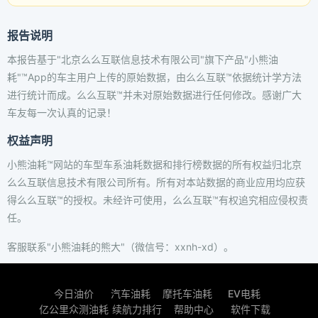
报告说明
本报告基于"北京么么互联信息技术有限公司"旗下产品"小熊油
耗"™App的车主用户上传的原始数据，由么么互联™依据统计学方法
进行统计而成。么么互联™并未对原始数据进行任何修改。感谢广大
车友每一次认真的记录！
权益声明
小熊油耗™网站的车型车系油耗数据和排行榜数据的所有权益归北京
么么互联信息技术有限公司所有。所有对本站数据的商业应用均应获
得么么互联™的授权。未经许可使用，么么互联™有权追究相应侵权责
任。
客服联系"小熊油耗的熊大"（微信号：xxnh-xd）。
今日油价
汽车油耗
摩托车油耗
EV电耗
亿公里众测油耗
续航力排行
帮助中心
软件下载