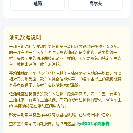
速腾
高尔夫
油耗数据说明
一部车的油耗受发动机变速箱车重风阻系数轮胎等多种因素影响。
同一部车同一个人在不同时间段的油耗都是变化的，就象指纹一
样，每位车主的油耗曲线都是不一样的，买车要避免用特定车主的
单一数据来评估一款车的油耗。
平均油耗
是同车型多位小熊油耗车主综合路况油耗的平均值，可以
相对真实地反应一款车的综合油耗水平。10名车主以上的数据就具
有参考价值了，参考车友数量越大越准确。
低油耗高油耗值
是这款车的油耗一般浮动区间，同一车型，有些车
主油耗高，有些车主油耗低，不同的城市油耗也有变化，80%车主
的 实际油耗是在浮动区间以内的。
部分早期车型有些样本没有总里程数据，已从统计图中忽略。
查看整个车系的油耗报告，请点击这里:
标致308 油耗报告