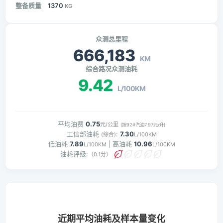
整备质量
1370
KG
众测总里程
666,183
KM
综合路况众测油耗
9.42
L/100KM
平均油费
0.75
元/公里
(按92#汽油7.97元/升)
工信部油耗
:
7.30
(综合)
L/100KM
低油耗
7.89
| 高油耗
10.96
L/100KM
L/100KM
油耗评级:
（0.1分）