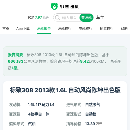
车主
7.97
92#
查油耗
元/升
首页
App下载
油耗报告
油耗排行
电耗排行
插混排行
帮助
报告摘要：
标致308 2013款 1.6L 自动风尚陈坤出色版，基于
666,183
公里众测数据，综合路况平均油耗
9.42
L/100KM， 油耗评
级
1星
。
标致308 2013款 1.6L 自动风尚陈坤出色版
发动机
1.6L 117马力 L4
进气形式
自然吸气
变速箱
4挡手自一体
变速形式
自动档
燃料形式
汽油
指导价格
13.39
万元