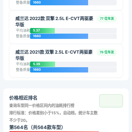
整备质量
1660
威兰达 2022款 双擎 2.5L E-CVT两驱豪
77 位车友
华版
平均油耗
5.37
整备质量
1660
威兰达 2021款 双擎 2.5L E-CVT两驱豪
79 位车友
华版
平均油耗
5.39
整备质量
1660
价格相近排名
查询车型同一价格区间内的油耗排行榜
排行标准：价格差别小于15%，自动档，统计车主数
不少于20。
第564名（共564款车型）