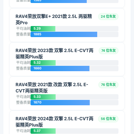
整备质量
1585
RAV4荣放双擎E+ 2021款 2.5L 两驱精
24 位车友
英Pro
平均油耗
5.29
整备质量
1885
RAV4荣放 2023款 双擎 2.5L E-CVT两
74 位车友
驱精英Plus版
平均油耗
5.32
整备质量
1660
RAV4荣放 2021款 改款 双擎 2.5L E-
76 位车友
CVT两驱精英版
平均油耗
5.33
整备质量
1670
RAV4荣放 2024款 双擎 2.5L E-CVT两
56 位车友
驱精英Plus版
平均油耗
5.37