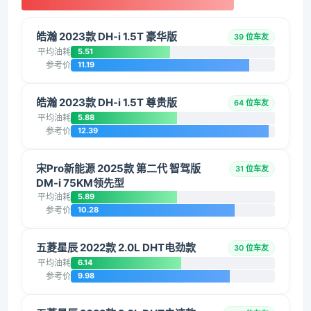
皓瀚 2023款 DH-i 1.5T 豪华版
39 位车友
平均油耗
5.51
参考价
11.19
皓瀚 2023款 DH-i 1.5T 尊贵版
64 位车友
平均油耗
5.88
参考价
12.39
宋Pro新能源 2025款 第二代 智驾版
31 位车友
DM-i 75KM领先型
平均油耗
5.89
参考价
10.28
五菱星辰 2022款 2.0L DHT电劲款
30 位车友
平均油耗
6.14
参考价
9.98