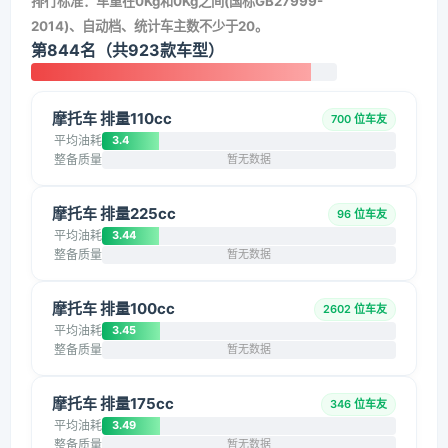
排行标准：车重在0Kg和0Kg之间(国标GB27999-
2014)、自动档、统计车主数不少于20。
第844名（共923款车型）
摩托车 排量110cc
700 位车友
平均油耗
3.4
整备质量
暂无数据
摩托车 排量225cc
96 位车友
平均油耗
3.44
整备质量
暂无数据
摩托车 排量100cc
2602 位车友
平均油耗
3.45
整备质量
暂无数据
摩托车 排量175cc
346 位车友
平均油耗
3.49
整备质量
暂无数据