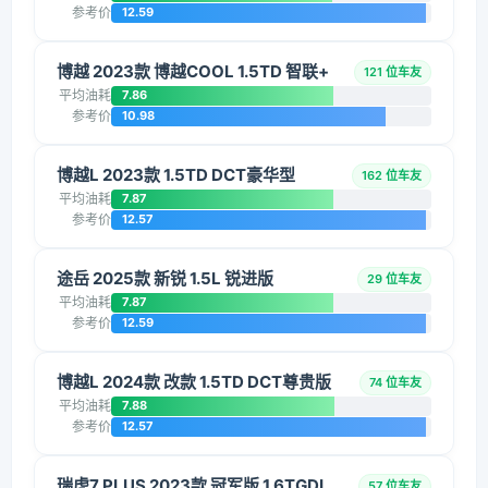
参考价
12.59
博越 2023款 博越COOL 1.5TD 智联+
121 位车友
平均油耗
7.86
参考价
10.98
博越L 2023款 1.5TD DCT豪华型
162 位车友
平均油耗
7.87
参考价
12.57
途岳 2025款 新锐 1.5L 锐进版
29 位车友
平均油耗
7.87
参考价
12.59
博越L 2024款 改款 1.5TD DCT尊贵版
74 位车友
平均油耗
7.88
参考价
12.57
瑞虎7 PLUS 2023款 冠军版 1.6TGDI
57 位车友