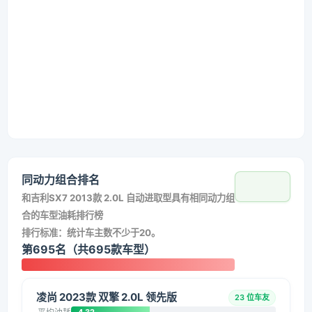
同动力组合排名
和
吉利SX7 2013款 2.0L 自动进取型
具有相同动力组
合的车型油耗排行榜
排行标准：统计车主数不少于20。
第695名（共695款车型）
凌尚 2023款 双擎 2.0L 领先版
23 位车友