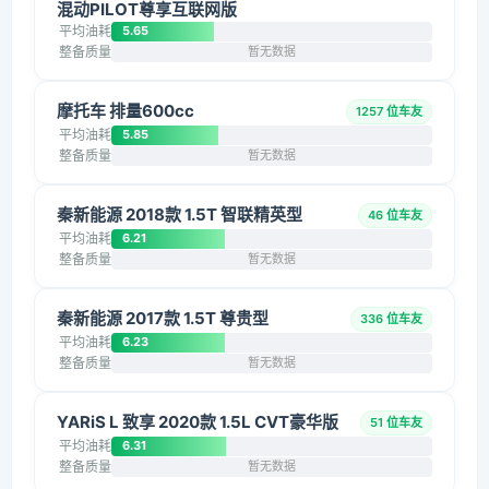
混动PILOT尊享互联网版
平均油耗
5.65
整备质量
暂无数据
摩托车 排量600cc
1257 位车友
平均油耗
5.85
整备质量
暂无数据
秦新能源 2018款 1.5T 智联精英型
46 位车友
平均油耗
6.21
整备质量
暂无数据
秦新能源 2017款 1.5T 尊贵型
336 位车友
平均油耗
6.23
整备质量
暂无数据
YARiS L 致享 2020款 1.5L CVT豪华版
51 位车友
平均油耗
6.31
整备质量
暂无数据