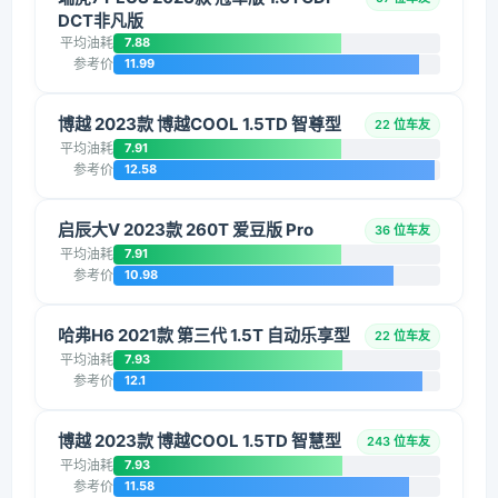
DCT非凡版
平均油耗
7.88
参考价
11.99
博越 2023款 博越COOL 1.5TD 智尊型
22 位车友
平均油耗
7.91
参考价
12.58
启辰大V 2023款 260T 爱豆版 Pro
36 位车友
平均油耗
7.91
参考价
10.98
哈弗H6 2021款 第三代 1.5T 自动乐享型
22 位车友
平均油耗
7.93
参考价
12.1
博越 2023款 博越COOL 1.5TD 智慧型
243 位车友
平均油耗
7.93
参考价
11.58