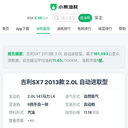
车主
8.48
95#
查油耗
元/升
首页
App下载
油耗报告
油耗排行
电耗排行
插混排行
帮助
报告摘要：
吉利SX7 2013款 2.0L 自动进取型，基于
161,393
公里众
测数据，综合路况平均油耗
11.45
L/100KM， 油耗评级
1星
。
吉利SX7 2013款 2.0L 自动进取型
发动机
2.0L 141马力 L4
进气形式
自然吸气
变速箱
6挡手自一体
变速形式
自动档
燃料形式
汽油
指导价格
11.18
万元
整备质量
-
KG