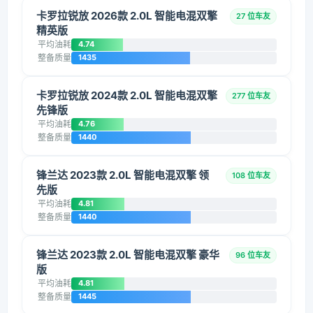
卡罗拉锐放 2026款 2.0L 智能电混双擎
27 位车友
精英版
平均油耗
4.74
整备质量
1435
卡罗拉锐放 2024款 2.0L 智能电混双擎
277 位车友
先锋版
平均油耗
4.76
整备质量
1440
锋兰达 2023款 2.0L 智能电混双擎 领
108 位车友
先版
平均油耗
4.81
整备质量
1440
锋兰达 2023款 2.0L 智能电混双擎 豪华
96 位车友
版
平均油耗
4.81
整备质量
1445