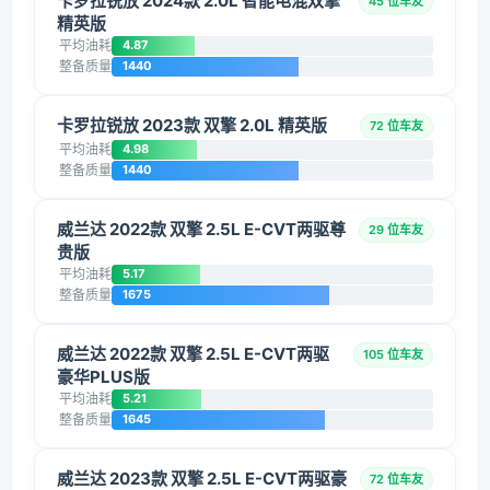
卡罗拉锐放 2024款 2.0L 智能电混双擎
45 位车友
精英版
平均油耗
4.87
整备质量
1440
卡罗拉锐放 2023款 双擎 2.0L 精英版
72 位车友
平均油耗
4.98
整备质量
1440
威兰达 2022款 双擎 2.5L E-CVT两驱尊
29 位车友
贵版
平均油耗
5.17
整备质量
1675
威兰达 2022款 双擎 2.5L E-CVT两驱
105 位车友
豪华PLUS版
平均油耗
5.21
整备质量
1645
威兰达 2023款 双擎 2.5L E-CVT两驱豪
72 位车友