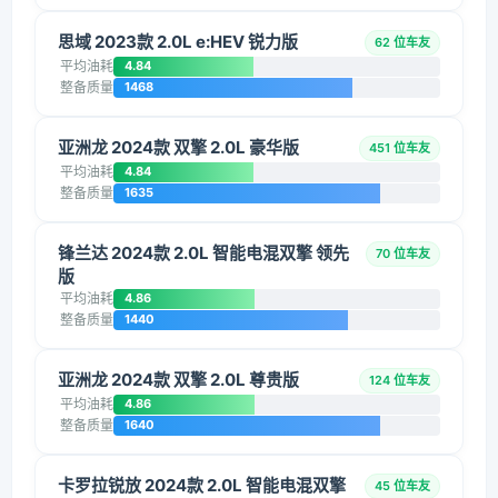
思域 2023款 2.0L e:HEV 锐力版
62 位车友
平均油耗
4.84
整备质量
1468
亚洲龙 2024款 双擎 2.0L 豪华版
451 位车友
平均油耗
4.84
整备质量
1635
锋兰达 2024款 2.0L 智能电混双擎 领先
70 位车友
版
平均油耗
4.86
整备质量
1440
亚洲龙 2024款 双擎 2.0L 尊贵版
124 位车友
平均油耗
4.86
整备质量
1640
卡罗拉锐放 2024款 2.0L 智能电混双擎
45 位车友