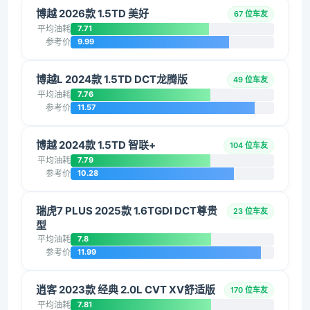
博越 2026款 1.5TD 美好
67 位车友
平均油耗
7.71
参考价
9.99
博越L 2024款 1.5TD DCT龙腾版
49 位车友
平均油耗
7.76
参考价
11.57
博越 2024款 1.5TD 智联+
104 位车友
平均油耗
7.79
参考价
10.28
瑞虎7 PLUS 2025款 1.6TGDI DCT尊贵
23 位车友
型
平均油耗
7.8
参考价
11.99
逍客 2023款 经典 2.0L CVT XV舒适版
170 位车友
平均油耗
7.81