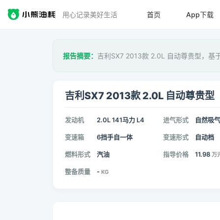
用心记录美好生活
首页
App下载
报告摘要：
吉利SX7 2013款 2.0L 自动尊贵型，基
吉利SX7 2013款 2.0L 自动尊贵型
发动机
2.0L 141马力 L4
进气形式
自然吸
变速箱
6挡手自一体
变速形式
自动档
燃料形式
汽油
指导价格
11.98
万
整备质量
-
KG