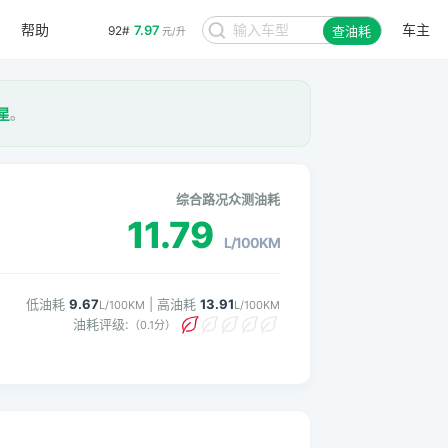
帮助
车主
7.97
92#
查油耗
元/升
星
。
综合路况众测油耗
11.79
L/100KM
低油耗
9.67
| 高油耗
13.91
L/100KM
L/100KM
油耗评级:
（0.1分）