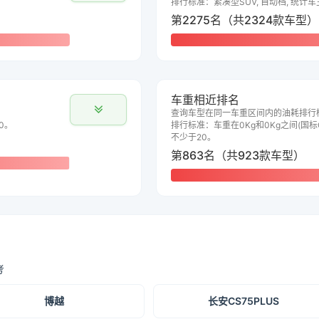
排行标准：紧凑型SUV, 自动档, 统计
第2275名（共2324款车型）
车重相近排名
查询车型在同一车重区间内的油耗排行
0。
排行标准：车重在0Kg和0Kg之间(国标G
不少于20。
第863名（共923款车型）
考
博越
长安CS75PLUS