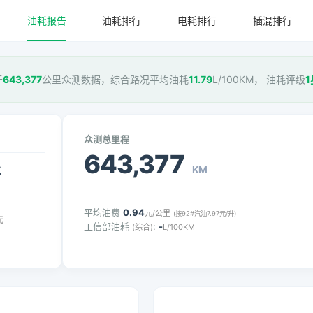
油耗报告
油耗排行
电耗排行
插混排行
于
643,377
公里众测数据，综合路况平均油耗
11.79
L/100KM， 油耗评级
1
众测总里程
643,377
KM
气
平均油费
0.94
元/公里
(按92#汽油7.97元/升)
元
工信部油耗
:
-
(综合)
L/100KM