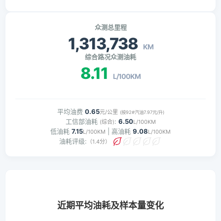
众测总里程
1,313,738
KM
综合路况众测油耗
8.11
L/100KM
平均油费
0.65
元/公里
(按92#汽油7.97元/升)
工信部油耗
:
6.50
(综合)
L/100KM
低油耗
7.15
| 高油耗
9.08
L/100KM
L/100KM
油耗评级:
（1.4分）