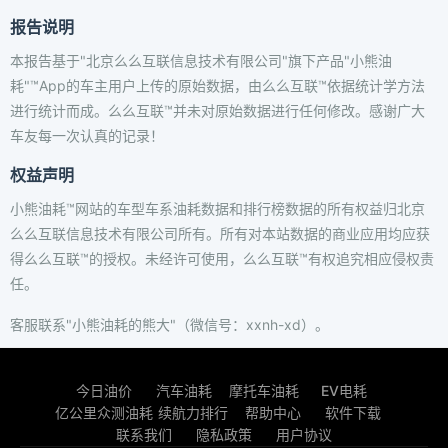
报告说明
本报告基于"北京么么互联信息技术有限公司"旗下产品"小熊油
耗"™App的车主用户上传的原始数据，由么么互联™依据统计学方法
进行统计而成。么么互联™并未对原始数据进行任何修改。感谢广大
车友每一次认真的记录！
权益声明
小熊油耗™网站的车型车系油耗数据和排行榜数据的所有权益归北京
么么互联信息技术有限公司所有。所有对本站数据的商业应用均应获
得么么互联™的授权。未经许可使用，么么互联™有权追究相应侵权责
任。
客服联系"小熊油耗的熊大"（微信号：xxnh-xd）。
今日油价
汽车油耗
摩托车油耗
EV电耗
亿公里众测油耗
续航力排行
帮助中心
软件下载
联系我们
隐私政策
用户协议