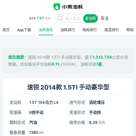
车主
7.97
92#
查油耗
元/升
首页
App下载
油耗报告
油耗排行
电耗排行
插混排行
帮助
报告摘要：
速锐 2014款 1.5TI 手动豪华型，基于
1,313,738
公里众测
数据，综合路况平均油耗
8.11
L/100KM， 油耗评级
1星
。
速锐 2014款 1.5TI 手动豪华型
发动机
1.5T 154马力 L4
进气形式
涡轮增压
变速箱
6挡手动
变速形式
手动挡
燃料形式
汽油
指导价格
8.29
万元
整备质量
1385
KG